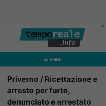
Vai
al
contenuto
MENU
Priverno / Ricettazione e
arresto per furto,
denunciato e arrestato