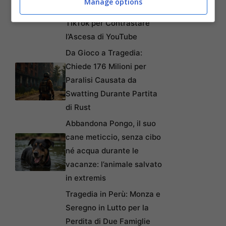
Manage options
e Collaborazioni con
TikTok per Contrastare
l’Ascesa di YouTube
Da Gioco a Tragedia:
Chiede 176 Milioni per
Paralisi Causata da
Swatting Durante Partita
di Rust
Abbandona Pongo, il suo
cane meticcio, senza cibo
né acqua durante le
vacanze: l’animale salvato
in extremis
Tragedia in Perù: Monza e
Seregno in Lutto per la
Perdita di Due Famiglie