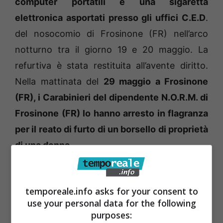
computer portatili e una sigaretta
elettronica asportati presso gli uffici C.E.D
.
del nosocomio di Frosinone (FR) nell’arco
notturno tra il giorno 19 e 20 maggio. La
refurtiva è stata restituita all’avente diritto.
Nella mattinata del
29 maggio a Frosinone
(FR), i Carabinieri del dipendente N.O.R.M. di
Frosinone (FR) lo hanno arresto in flagranza
per il reato di furto di un borsello di proprietà
di una donna
.
temporeale.info asks for your consent to
use your personal data for the following
purposes: