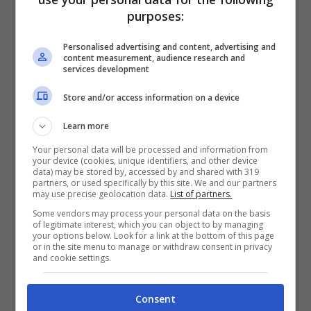
purposes:
rendiconto esercizio finanziario 2023. La
diffida del Prefetto di Latina Maurizio Falco
Personalised advertising and content, advertising and
content measurement, audience research and
ha imposto un termine di venti giorni che
services development
scade il 2 giugno 2024 ma prende corpo che
Store and/or access information on a device
il comune di Gaeta,
che non ha ancora
Learn more
approvato (o almeno) il rendiconto in
Giunta), possa chiedere una deroga e
Your personal data will be processed and information from
your device (cookies, unique identifiers, and other device
addirittura licenziare il rendiconto oltre il
data) may be stored by, accessed by and shared with 319
partners, or used specifically by this site. We and our partners
termine contenuto nella diffida prefettizia.
may use precise geolocation data.
List of partners.
Some vendors may process your personal data on the basis
Intanto il sindaco Leccese giovedì mattina,
of legitimate interest, which you can object to by managing
your options below. Look for a link at the bottom of this page
accompagnato dalla dirigente del settore
or in the site menu to manage or withdraw consent in privacy
and cookie settings.
finanziario del comune di Gaeta, Maria
Veronica, ha partecipato, presso l’hotel
Consent
Mirasole International, al convegno Nazionale