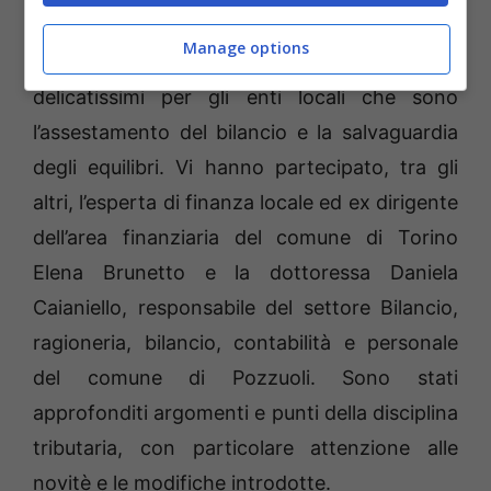
promosso dall’Anutel (associazione Nazionale
Manage options
Uffici Tributi Enti Locali) su questioni
delicatissimi per gli enti locali che sono
l’assestamento del bilancio e la salvaguardia
degli equilibri. Vi hanno partecipato, tra gli
altri, l’esperta di finanza locale ed ex dirigente
dell’area finanziaria del comune di Torino
Elena Brunetto e la dottoressa Daniela
Caianiello, responsabile del settore Bilancio,
ragioneria, bilancio, contabilità e personale
del comune di Pozzuoli. Sono stati
approfonditi argomenti e punti della disciplina
tributaria, con particolare attenzione alle
novitè e le modifiche introdotte.