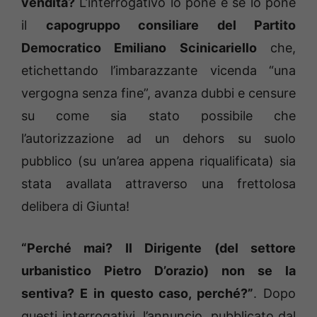
vendita?
L’interrogativo lo pone e se lo pone
il
capogruppo consiliare del Partito
Democratico Emiliano Scinicariello
che,
etichettando l’imbarazzante vicenda “una
vergogna senza fine”, avanza dubbi e censure
su come sia stato possibile che
l’autorizzazione ad un dehors su suolo
pubblico (su un’area appena riqualificata) sia
stata avallata attraverso una frettolosa
delibera di Giunta!
“Perché mai? Il Dirigente (del settore
urbanistico Pietro D’orazio) non se la
sentiva? E in questo caso, perché?”
. Dopo
questi interrogativi, l’annuncio, pubblicato dal