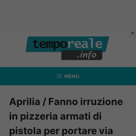
Vai
al
contenuto
MENU
Aprilia / Fanno irruzione
in pizzeria armati di
pistola per portare via