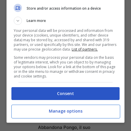
Store and/or access information on a device
Learn more
Your personal data will be processed and information from
your device (cookies, unique identifiers, and other device
data) may be stored by, accessed by and shared with 319
partners, or used specifically by this site. We and our partners
may use precise geolocation data.
List of partners.
Some vendors may process your personal data on the basis
of legitimate interest, which you can object to by managing
your options below. Look for a link at the bottom of this page
or in the site menu to manage or withdraw consent in privacy
and cookie settings.
Articoli recenti
Da Gioco a Tragedia:
Consent
Chiede 176 Milioni per
Paralisi Causata da
Swatting Durante Partita
Manage options
di Rust
Abbandona Pongo, il suo