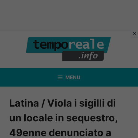
Vai
al
contenuto
MENU
Latina / Viola i sigilli di
un locale in sequestro,
49enne denunciato a