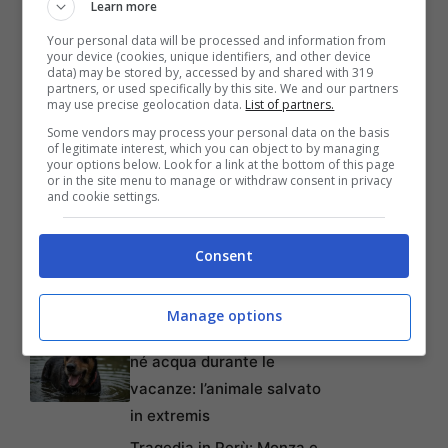
Learn more
Your personal data will be processed and information from
your device (cookies, unique identifiers, and other device
data) may be stored by, accessed by and shared with 319
partners, or used specifically by this site. We and our partners
may use precise geolocation data.
List of partners.
Some vendors may process your personal data on the basis
of legitimate interest, which you can object to by managing
Articoli recenti
your options below. Look for a link at the bottom of this page
Da Gioco a Tragedia:
or in the site menu to manage or withdraw consent in privacy
Chiede 176 Milioni per
and cookie settings.
Paralisi Causata da
Swatting Durante Partita
Consent
di Rust
Abbandona Pongo, il suo
Manage options
cane meticcio, senza cibo
né acqua durante le
vacanze: l’animale salvato
in extremis
Tragedia in Perù: Monza e