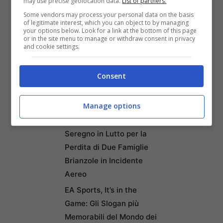
may use precise geolocation data.
List of partners.
Paralisi Causata da
Some vendors may process your personal data on the basis
Swatting Durante Partita
of legitimate interest, which you can object to by managing
your options below. Look for a link at the bottom of this page
di Rust
or in the site menu to manage or withdraw consent in privacy
and cookie settings.
Abbandona Pongo, il suo
cane meticcio, senza cibo
Consent
né acqua durante le
vacanze: l’animale salvato
in extremis
Manage options
Tragedia in Perù: Monza e
Seregno in Lutto per la
Perdita di Due Famiglie
Brianzole in Incidente
Aereo
EA Sports, It’s in the
Game: Gli Slogan più
Memorabili del Mondo dei