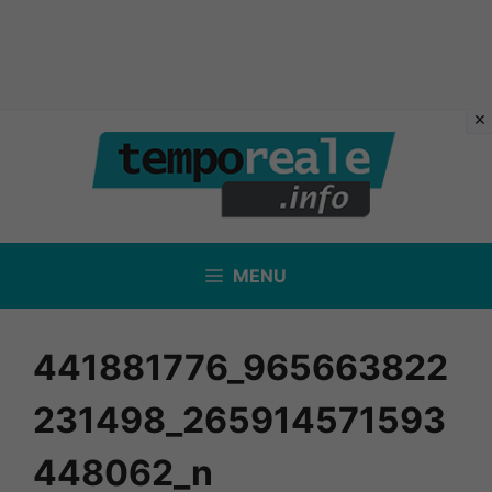
Vai
al
contenuto
MENU
441881776_965663822
231498_265914571593
448062_n