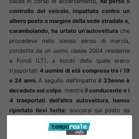
cause in corso di accertamento,
ha perso il
controllo del veicolo, impattato contro un
albero posto a margine della sede stradale e,
carambolando, ha urtato un’autovettura
che
procedeva nello stesso senso di marcia,
condotta da un uomo classe 2004 residente
a Fondi (LT), a bordo della quale erano
trasportati
4 uomini di età compresa tra i 19
e 24 anni.
A seguito dell’impatto
il 33enne è
deceduto sul colpo
, mentre
il conducente e i
4 trasportati dell’altra autovettura, hanno
riportato lievi ferite:
soccorsi sul posto da
personale del 118 sono stati poi trasportati
per le cure del caso, presso i nosocomi di