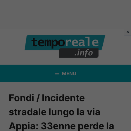
Vai
al
contenuto
MENU
Fondi / Incidente
stradale lungo la via
Appia: 33enne perde la