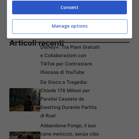
Consent
Manage options
Articoli recenti
Disney+: Tra Piani Gratuiti
e Collaborazioni con
TikTok per Contrastare
l’Ascesa di YouTube
Da Gioco a Tragedia:
Chiede 176 Milioni per
Paralisi Causata da
Swatting Durante Partita
di Rust
Abbandona Pongo, il suo
cane meticcio, senza cibo