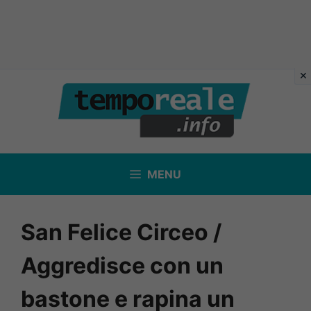
Vai
al
contenuto
MENU
San Felice Circeo /
Aggredisce con un
bastone e rapina un