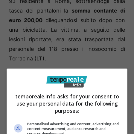
93 residente a Roma, sottraendogli dalla
tasca dei pantaloni la
somma contante di
euro 200,00
dileguandosi subito dopo con
una bicicletta. La vittima, a seguito delle
lesioni riportate, era stata trasportata dal
personale del 118 presso il nosocomio di
Terracina (LT).
temporeale.info asks for your consent to
use your personal data for the following
purposes:
Personalised advertising and content, advertising and
content measurement, audience research and
services development