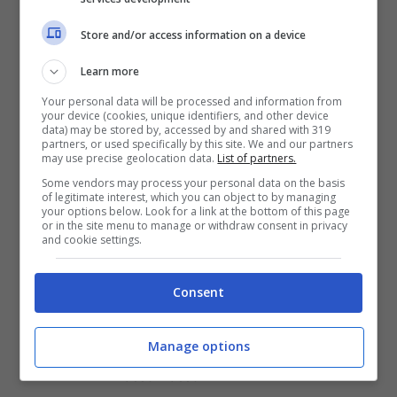
Store and/or access information on a device
Learn more
Your personal data will be processed and information from
your device (cookies, unique identifiers, and other device
data) may be stored by, accessed by and shared with 319
partners, or used specifically by this site. We and our partners
may use precise geolocation data.
List of partners.
Some vendors may process your personal data on the basis
of legitimate interest, which you can object to by managing
your options below. Look for a link at the bottom of this page
or in the site menu to manage or withdraw consent in privacy
and cookie settings.
Articoli recenti
Consent
Come Fermare i Download
Automatici di Modelli AI da
Manage options
4GB su Chrome: Guida
Passo-Passo