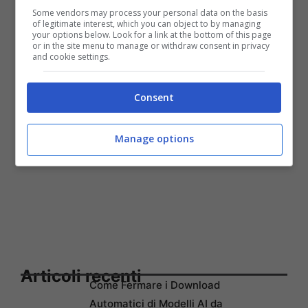
25 MAGGIO VIA OLIVASTRO SPAVENTOLA
Some vendors may process your personal data on the basis
of legitimate interest, which you can object to by managing
(MERCATO NUOVO)
your options below. Look for a link at the bottom of this page
or in the site menu to manage or withdraw consent in privacy
and cookie settings.
Consent
Manage options
Articoli recenti
Come Fermare i Download
Automatici di Modelli AI da