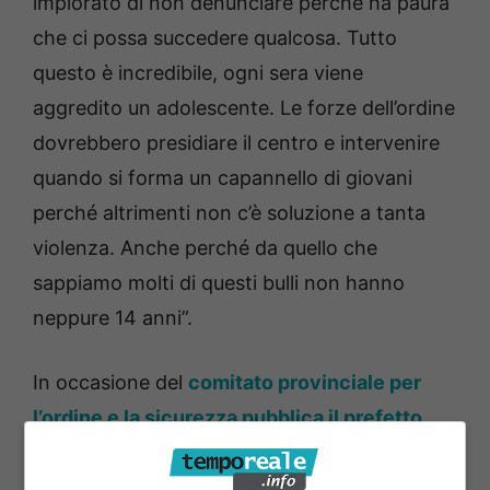
implorato di non denunciare perché ha paura
che ci possa succedere qualcosa. Tutto
questo è incredibile, ogni sera viene
aggredito un adolescente. Le forze dell’ordine
dovrebbero presidiare il centro e intervenire
quando si forma un capannello di giovani
perché altrimenti non c’è soluzione a tanta
violenza. Anche perché da quello che
sappiamo molti di questi bulli non hanno
neppure 14 anni”.
In occasione del
comitato provinciale per
l’ordine e la sicurezza pubblica il prefetto
Maurizio Falco ha annunciato l’intenzione di
potenziare i servizi di prevenzione