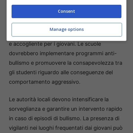
complesso che va affrontato con una
Consent
strategia completa e inclusiva. È essenziale
coinvolgere le scuole, le famiglie e le
Manage options
istituzioni locali per creare un ambiente sicuro
e accogliente per i giovani. Le scuole
dovrebbero implementare programmi anti-
bullismo e promuovere la consapevolezza tra
gli studenti riguardo alle conseguenze del
comportamento aggressivo.
Le autorità locali devono intensificare la
sorveglianza e garantire un intervento rapido
in caso di episodi di bullismo. La presenza di
vigilanti nei luoghi frequentati dai giovani può