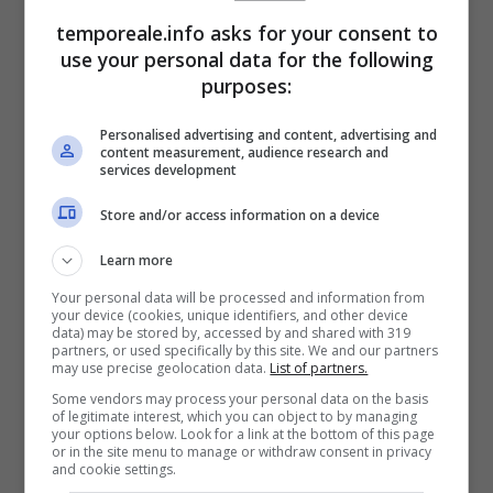
temporeale.info asks for your consent to
intervenendo su scuole e famiglie per
use your personal data for the following
individuare i bulli.
purposes:
La paura di denunciare è un altro aspetto
Personalised advertising and content, advertising and
content measurement, audience research and
preoccupante di questa situazione. Molti
services development
genitori e vittime di bullismo potrebbero
Store and/or access information on a device
esitare a segnalare tali episodi per timore di
Learn more
ritorsioni o per mancanza di fiducia nel
Your personal data will be processed and information from
sistema di giustizia giovanile. Questa
your device (cookies, unique identifiers, and other device
data) may be stored by, accessed by and shared with 319
reticenza nel denunciare può alimentare
partners, or used specifically by this site. We and our partners
may use precise geolocation data.
List of partners.
ulteriormente il problema, consentendo ai
Some vendors may process your personal data on the basis
bulli di continuare a operare indisturbati.
of legitimate interest, which you can object to by managing
your options below. Look for a link at the bottom of this page
or in the site menu to manage or withdraw consent in privacy
and cookie settings.
Il bullismo tra adolescenti è un fenomeno