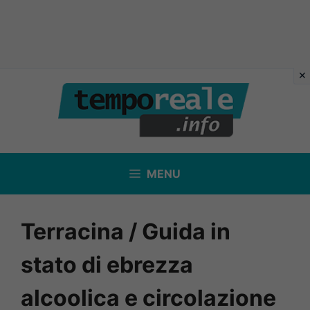
Vai
al
contenuto
MENU
Terracina / Guida in
stato di ebrezza
alcoolica e circolazione