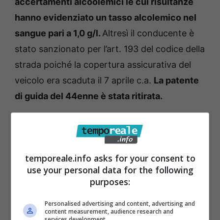
accertamenti alcoolemici le cui risultanze
hanno evidenziato un tasso alcolemico nel
sangue
pari a 1,0 g/l.
Altresì il conducente è
stato sanzionato per l’art. 193 del codice della
strada poiché la copertura assicurativa del
veicolo era scaduta il 7 aprile c.a.
La patente
di guida del 44enne è stata ritirata.
temporeale.info asks for your consent to
use your personal data for the following
purposes:
Personalised advertising and content, advertising and
content measurement, audience research and
services development