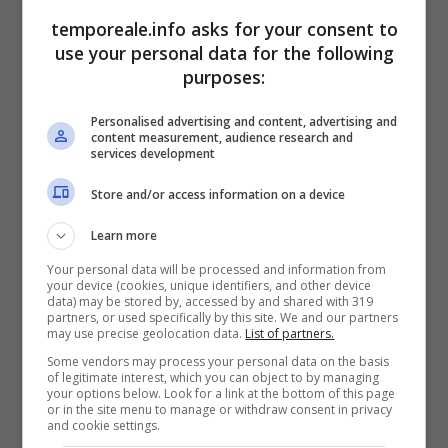
riconoscendo il Consorzio Industriale del
temporeale.info asks for your consent to
Lazio quale ente pubblico di livello
use your personal data for the following
purposes:
regionale, non ritiene che vi sia
incompatibilità in quanto ha considerato “il
Personalised advertising and content, advertising and
content measurement, audience research and
ruolo da dirigente della Consigliera
services development
sprovvisto di funzioni operative in quanto
Store and/or access information on a device
svolge esclusivamente la funzione di
Learn more
Responsabile della trasparenza e
dell’anticorruzione”
.
Your personal data will be processed and information from
your device (cookies, unique identifiers, and other device
data) may be stored by, accessed by and shared with 319
partners, or used specifically by this site. We and our partners
I consiglieri
Villa, Arnone, Carta e Magliozzi
may use precise geolocation data.
List of partners.
su un punto sono intransigenti quando
Some vendors may process your personal data on the basis
of legitimate interest, which you can object to by managing
scrivono a caratteri cubitali che..”non c’è
your options below. Look for a link at the bottom of this page
or in the site menu to manage or withdraw consent in privacy
stato nessun accanimento o mistificazione
and cookie settings.