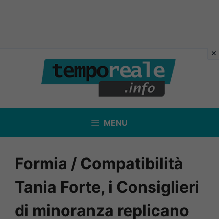
Vai
al
contenuto
MENU
Formia / Compatibilità
Tania Forte, i Consiglieri
di minoranza replicano