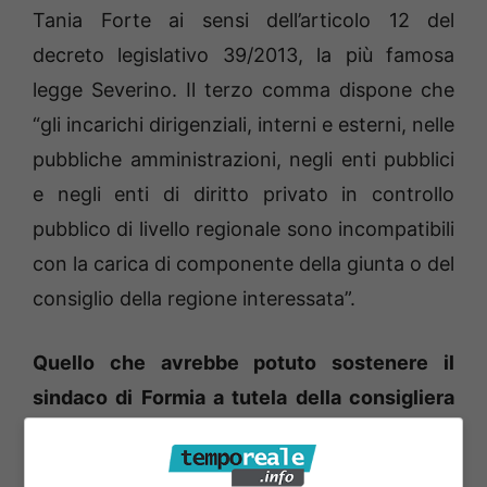
Tania Forte ai sensi dell’articolo 12 del
decreto legislativo 39/2013, la più famosa
legge Severino. Il terzo comma dispone che
“gli incarichi dirigenziali, interni e esterni, nelle
pubbliche amministrazioni, negli enti pubblici
e negli enti di diritto privato in controllo
pubblico di livello regionale sono incompatibili
con la carica di componente della giunta o del
consiglio della regione interessata”.
Quello che avrebbe potuto sostenere il
sindaco di Formia a tutela della consigliera
Forte, lo ribadiscono i consiglieri di
minoranza e, cioè, che l’Anac, seppur