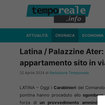
Vai
al
contenuto
ATTUALITÀ
CRONACA
ECONOMIA
Latina / Palazzine Ater
appartamento sito in v
22 Aprile 2024
di
Redazione Temporeale
LATINA – Oggi i
Carabinieri
del Comando P
pontina hanno proceduto allo
sgombero 
forza di
un provvedimento amministra