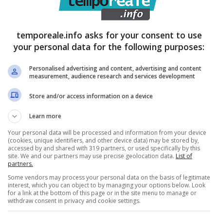
nche per essere stati gli occupanti destinatari di
ziaria di Roma e Latina.
temporeale.info asks for your consent to use
your personal data for the following purposes:
Personalised advertising and content, advertising and content
measurement, audience research and services development
Store and/or access information on a device
Learn more
Your personal data will be processed and information from your device
(cookies, unique identifiers, and other device data) may be stored by,
accessed by and shared with 319 partners, or used specifically by this
site. We and our partners may use precise geolocation data.
List of
partners.
Some vendors may process your personal data on the basis of legitimate
interest, which you can object to by managing your options below. Look
for a link at the bottom of this page or in the site menu to manage or
withdraw consent in privacy and cookie settings.