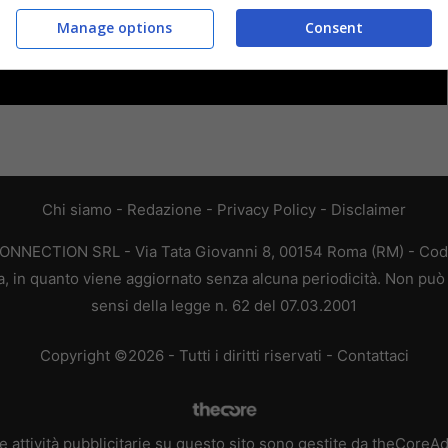
Manage options
Consent
Chi siamo
-
Redazione
-
Privacy Policy
-
Disclaimer
CONNECTION SRL - Via Tata Giovanni 8, 00154 Roma (RM) - Codic
a, in quanto viene aggiornato senza alcuna periodicità. Non può 
sensi della legge n. 62 del 07.03.2001
Copyright ©2026 - Tutti i diritti riservati -
Contattaci
e attività pubblicitarie su questo sito sono gestite da theCoreA