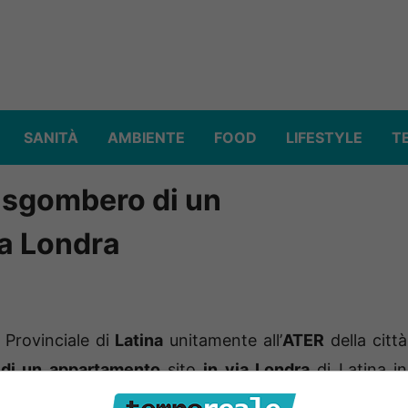
SANITÀ
AMBIENTE
FOOD
LIFESTYLE
T
: sgombero di un
ia Londra
rovinciale di
Latina
unitamente all’
ATER
della città
di un appartamento
sito
in via Londra
di Latina in
tivo
, emesso dalla medesima azienda territoriale