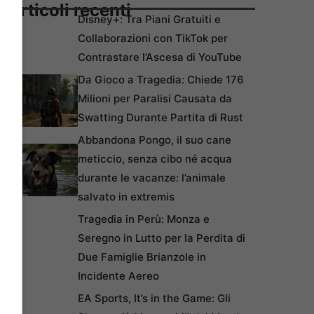
Articoli recenti
Disney+: Tra Piani Gratuiti e
Collaborazioni con TikTok per
Contrastare l’Ascesa di YouTube
Da Gioco a Tragedia: Chiede 176
Milioni per Paralisi Causata da
Swatting Durante Partita di Rust
Abbandona Pongo, il suo cane
meticcio, senza cibo né acqua
durante le vacanze: l’animale
salvato in extremis
Tragedia in Perù: Monza e
Seregno in Lutto per la Perdita di
Due Famiglie Brianzole in
Incidente Aereo
EA Sports, It’s in the Game: Gli