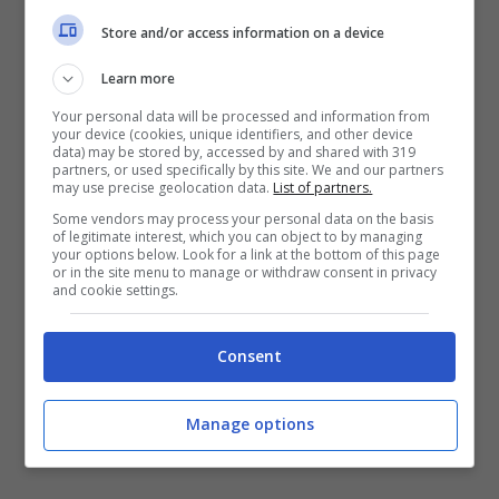
espresso frustrazione per la mancanza di
Store and/or access information on a device
sicurezza e hanno chiesto un intervento più
Learn more
deciso da parte delle autorità competenti.
Your personal data will be processed and information from
your device (cookies, unique identifiers, and other device
data) may be stored by, accessed by and shared with 319
Le indagini sono in corso e le autorità stanno
partners, or used specifically by this site. We and our partners
may use precise geolocation data.
List of partners.
intensificando la sorveglianza nella zona,
Some vendors may process your personal data on the basis
of legitimate interest, which you can object to by managing
aumentando le pattuglie e adottando misure
your options below. Look for a link at the bottom of this page
or in the site menu to manage or withdraw consent in privacy
preventive per contrastare l’attività criminale.
and cookie settings.
Tuttavia, la collaborazione dei cittadini è
fondamentale: è importante segnalare
Consent
qualsiasi attività sospetta alle autorità per
contribuire a mantenere la sicurezza della
Manage options
comunità.