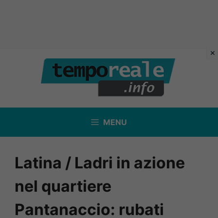
Vai
al
contenuto
MENU
Latina / Ladri in azione
nel quartiere
Pantanaccio: rubati