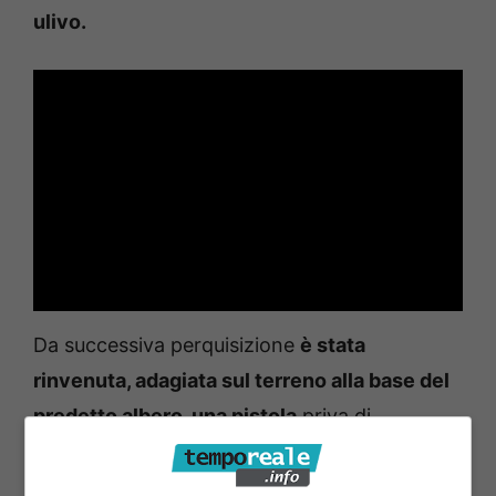
ulivo.
Da successiva perquisizione
è stata
rinvenuta, adagiata sul terreno alla base del
predetto albero, una pistola
priva di
matricola e modificata nella canna, tale da
renderla clandestina, munita di serbatoio con