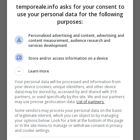
temporeale.info asks for your consent to
3 proiettili calibro 6,35 mm.
L’arma è stata
use your personal data for the following
sottoposta a sequestro penale unitamente
purposes:
ad un telefono cellulare con all’interno
Personalised advertising and content, advertising and
inserite due sim con intestazione fittizia
. Per
content measurement, audience research and
services development
l’uomo è scattato
l’arresto in flagranza
per
detenzione di arma clandestina e in totale
Store and/or access information on a device
sinergia con la Procura di Cassino è stata
Learn more
disposta
l’associazione in carcere.
Your personal data will be processed and information from
your device (cookies, unique identifiers, and other device
data) may be stored by, accessed by and shared with 319
partners, or used specifically by this site. We and our partners
may use precise geolocation data.
List of partners.
Some vendors may process your personal data on the basis
of legitimate interest, which you can object to by managing
your options below. Look for a link at the bottom of this page
or in the site menu to manage or withdraw consent in privacy
and cookie settings.