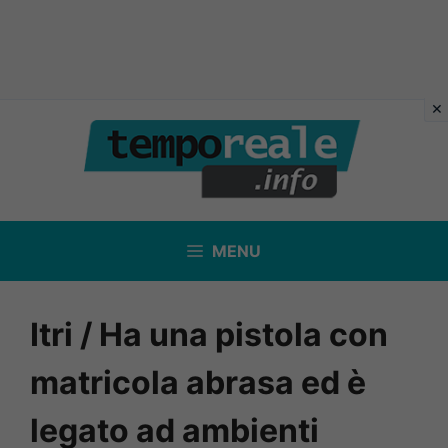
Vai
al
contenuto
MENU
Itri / Ha una pistola con
matricola abrasa ed è
legato ad ambienti