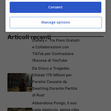
Consent
Manage options
Articoli recenti
Disney+: Tra Piani Gratuiti
e Collaborazioni con
TikTok per Contrastare
l’Ascesa di YouTube
Da Gioco a Tragedia:
Chiede 176 Milioni per
Paralisi Causata da
Swatting Durante Partita
di Rust
Abbandona Pongo, il suo
cane meticcio, senza cibo