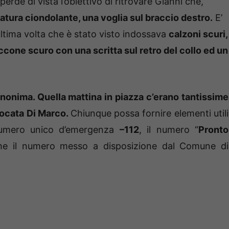
erde di vista l’obiettivo di ritrovare Gianni che,
datura ciondolante, una voglia sul braccio destro.
E’
’ultima volta che è stato visto indossava
calzoni scuri,
ccone scuro con una scritta sul retro del collo ed un
anonima. Quella mattina in piazza c’erano tantissime
vocata Di Marco.
Chiunque possa fornire elementi utili
 numero unico d’emergenza
–112
, il numero “
Pronto
e il numero messo a disposizione dal Comune di