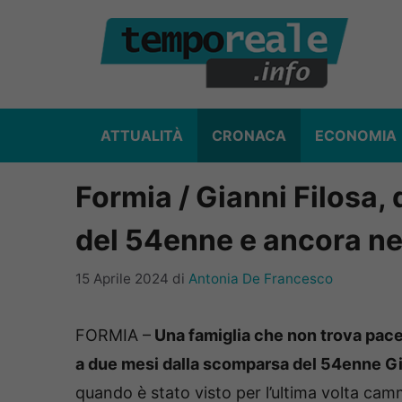
Vai
al
contenuto
ATTUALITÀ
CRONACA
ECONOMIA
Formia / Gianni Filosa,
del 54enne e ancora n
15 Aprile 2024
di
Antonia De Francesco
FORMIA –
Una famiglia che non trova pace
a due mesi dalla scomparsa del 54enne Gi
quando è stato visto per l’ultima volta camm