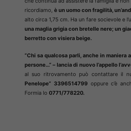
che continua ad assistere la famiglia e non p
ricordiamo,
è un uomo con fragilità, un’an
alto circa 1,75 cm. Ha un fare socievole e l
una maglia grigia con bretelle nere; un gia
berretto con visiera beige.
“Chi sa qualcosa parli, anche in maniera 
persone…” – lancia di nuovo l’appello l’av
al suo ritrovamento può contattare il
Penelope” 3396514799
oppure c’è anch
Formia lo
0771/778220.