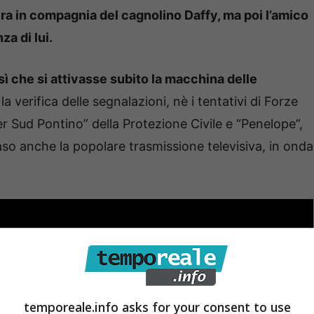
ra in compagnia del cagnolino Daffy, ma poi l’amico
za di lui.
sì che si attivasse subito la macchina delle
verifica delle segnalazioni, nè i tentativi di Forze
Ver Sud Pontino” della Protezione Civile e “Penelope”,
so anche la popolare trasmissione televisiva, in onda
temporeale.info asks for your consent to use