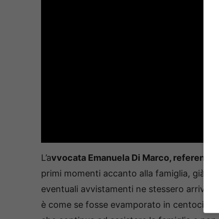
L’a
vvocata Emanuela Di Marco, referente pe
primi momenti accanto alla famiglia, già un
eventuali avvistamenti ne stessero arriva
è come se fosse evamporato in centocinqua