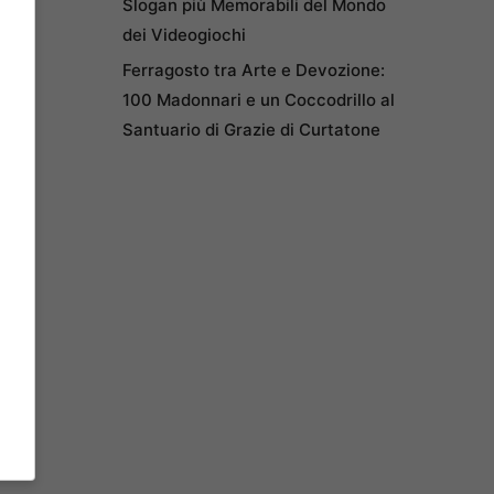
Slogan più Memorabili del Mondo
dei Videogiochi
Ferragosto tra Arte e Devozione:
100 Madonnari e un Coccodrillo al
Santuario di Grazie di Curtatone