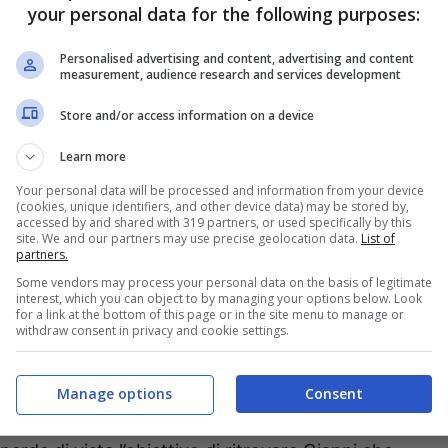
your personal data for the following purposes:
Personalised advertising and content, advertising and content
measurement, audience research and services development
Store and/or access information on a device
Learn more
Your personal data will be processed and information from your device
(cookies, unique identifiers, and other device data) may be stored by,
accessed by and shared with 319 partners, or used specifically by this
site. We and our partners may use precise geolocation data.
List of
partners.
Some vendors may process your personal data on the basis of legitimate
interest, which you can object to by managing your options below. Look
for a link at the bottom of this page or in the site menu to manage or
r il Lazio dell’associazione “Penelope”
, fin dai
withdraw consent in privacy and cookie settings.
 mese fa aveva riferito come di segnalazioni di
ndo sempre meno. “In questo momento è buio totale;
Manage options
Consent
nta metri sotto casa” – afferma l’avvocata Di Marco