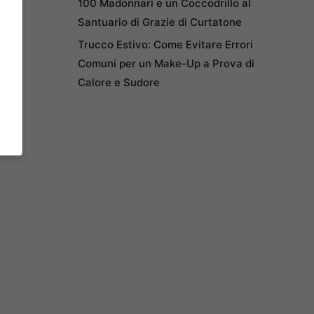
100 Madonnari e un Coccodrillo al
Santuario di Grazie di Curtatone
Trucco Estivo: Come Evitare Errori
Comuni per un Make-Up a Prova di
Calore e Sudore