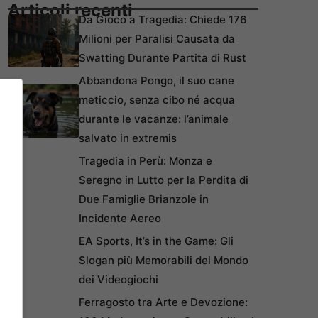
Articoli recenti
Da Gioco a Tragedia: Chiede 176
Milioni per Paralisi Causata da
Swatting Durante Partita di Rust
Abbandona Pongo, il suo cane
meticcio, senza cibo né acqua
durante le vacanze: l’animale
salvato in extremis
Tragedia in Perù: Monza e
Seregno in Lutto per la Perdita di
Due Famiglie Brianzole in
Incidente Aereo
EA Sports, It’s in the Game: Gli
Slogan più Memorabili del Mondo
dei Videogiochi
Ferragosto tra Arte e Devozione: