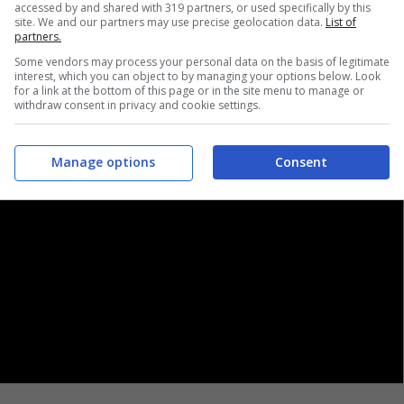
accessed by and shared with 319 partners, or used specifically by this
site. We and our partners may use precise geolocation data.
List of
partners.
Some vendors may process your personal data on the basis of legitimate
interest, which you can object to by managing your options below. Look
for a link at the bottom of this page or in the site menu to manage or
withdraw consent in privacy and cookie settings.
Manage options
Consent