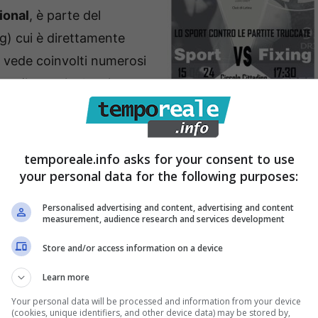
ional
, è parte del
) cui è direttamente
 vede coinvolti numerosi
re (in particolare i
cate e fornire gli
di corruzione. Il
 Lisbona a cura della
temporeale.info asks for your consent to use
ee guida che emergeranno
your personal data for the following purposes:
ssere adottato da tutte le organizzazioni
Personalised advertising and content, advertising and content
associazioni sportive e nelle scuole da ambasciatori
measurement, audience research and services development
to importante nella lotta a questo tipo di
Store and/or access information on a device
one etica di tutto il mondo giovanile.
Learn more
Your personal data will be processed and information from your device
(cookies, unique identifiers, and other device data) may be stored by,