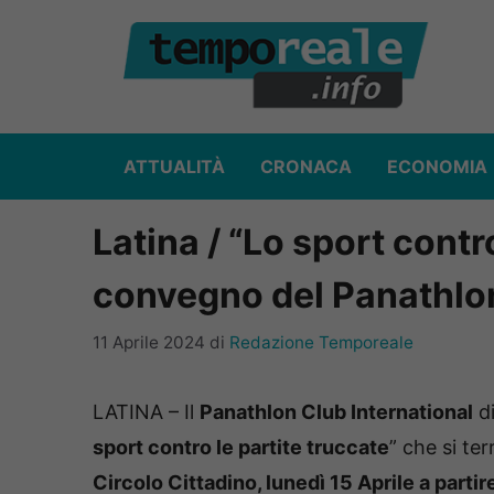
Vai
al
contenuto
ATTUALITÀ
CRONACA
ECONOMIA
Latina / “Lo sport contro
convegno del Panathlon
11 Aprile 2024
di
Redazione Temporeale
LATINA – Il
Panathlon Club International
di
sport contro le partite truccate
” che
si ter
Circolo Cittadino, lunedì 15 Aprile a partir