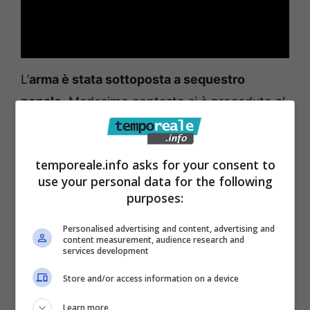
L’
arma è stata sottoposta a sequestro
penale
. Medesimo contesto si è proceduto al
r
itiro cautelativo amministrativo 7 fucili, 5
canne da fucile e 48 cartucce, il tutto
temporeale.info asks for your consent to
legalmente detenuto
. Nei confronti di
use your personal data for the following
entrambi sarà avviato procedimento
per
purposes:
emissione di
Personalised advertising and content, advertising and
decreto di revoca di detenzione armi.
content measurement, audience research and
services development
Effettuato monitoraggio della circolazione
Store and/or access information on a device
stradale durante il quale sono stati
controllati
Learn more