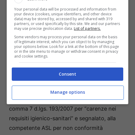
65 soggetti e 55 veicoli, elevate 3 sanzione
Your personal data will be processed and information from
per violazione al codice della strada
per un
your device (cookies, unique identifiers, and other device
data) may be stored by, accessed by and shared with 319
totale di euro 242,10. Inoltre sono stati
partners, or used specifically by this site. We and our partners
may use precise geolocation data.
List of partners.
c
ontrollati 4 soggetti sottoposti al regime
Some vendors may process your personal data on the basis
of legitimate interest, which you can object to by managing
degli arresti domiciliari.
Il personale del
your options below. Look for a link at the bottom of this page
or in the site menu to manage or withdraw consent in privacy
Nucleo Carabinieri Antisofisticazione e Sanità
and cookie settings.
di Latina, hanno controllato 2 esercizi
commerciali.
Consent
Al termine dei predetti controlli hanno
Manage options
contestato la violazione di cui all’art. 6
comma 7 d.lgs. 193/2007 per “carenze nei
requisiti igienico-sanitari” e segnalato, alla
competente ASL per non conformità