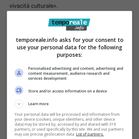
vivacità culturale».
«In questi anni come direttore –
riepiloga
Moraci
– la collezione museale si è arricchita
temporeale.info asks for your consent to
di numerose opere d’arte trafugate in passato
use your personal data for the following
e oggi restituite alla loro legittima
purposes:
collocazione, come la cosiddetta testa di
Personalised advertising and content, advertising and
Alessandro Magno, riconsegnata dalla
content measurement, audience research and
services development
Germania, o altre due teste maschili rubate
Store and/or access information on a device
negli anni ‘80. Per non parlare della statua
femminile, donata da un privato e
Learn more
probabilmente raffigurante Livia Drusilla.
È
Your personal data will be processed and information from
your device (cookies, unique identifiers, and other device
stato inoltre avviato l’iter per la restituzione
data) may be stored by, accessed by and shared with 319
partners, or used specifically by this site. We and our partners
del celebre busto di Augusto, attualmente
may use precise geolocation data.
List of partners.