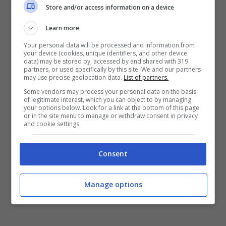
Store and/or access information on a device
06 APRILE – VINDICIO (PORTICCIOLO
Learn more
CAPOSELE);
Your personal data will be processed and information from
your device (cookies, unique identifiers, and other device
data) may be stored by, accessed by and shared with 319
13 APRILE – GIANOLA/SANTO JANNI
partners, or used specifically by this site. We and our partners
may use precise geolocation data.
List of partners.
(PIAZZALE GUERRIERO);
Some vendors may process your personal data on the basis
of legitimate interest, which you can object to by managing
your options below. Look for a link at the bottom of this page
20 APRILE – PENITRO (AREA CHIESA DEL
or in the site menu to manage or withdraw consent in privacy
and cookie settings.
BUON PASTORE);
Consent
27 APRILE – VIA OLIVASTRO SPAVENTOLA
(MERCATO NUOVO)
Manage options