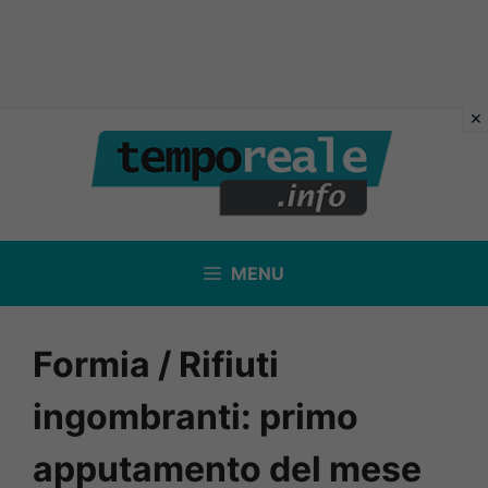
Vai
al
contenuto
MENU
Formia / Rifiuti
ingombranti: primo
apputamento del mese