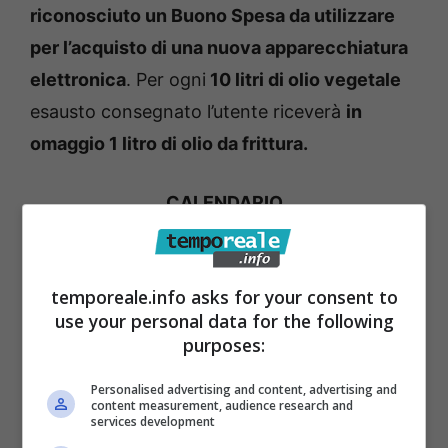
riconosciuto un Buono Spesa da utilizzare
per l’acquisto di una nuova apparecchiatura
elettronica
. Per ogni
10 litri di olio vegetale
esausto consegnato l’utente riceverà
in
omaggio 1 litro di olio da frittura.
CALENDARIO
temporeale.info asks for your consent to
use your personal data for the following
purposes:
Personalised advertising and content, advertising and
content measurement, audience research and
services development