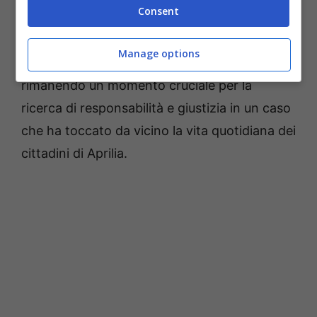
Consent
formalizzazione della costituzione di parte
civile da parte del Comune e della Provincia. Il
Manage options
dibattimento riprenderà il 10 luglio,
rimanendo un momento cruciale per la
ricerca di responsabilità e giustizia in un caso
che ha toccato da vicino la vita quotidiana dei
cittadini di Aprilia.