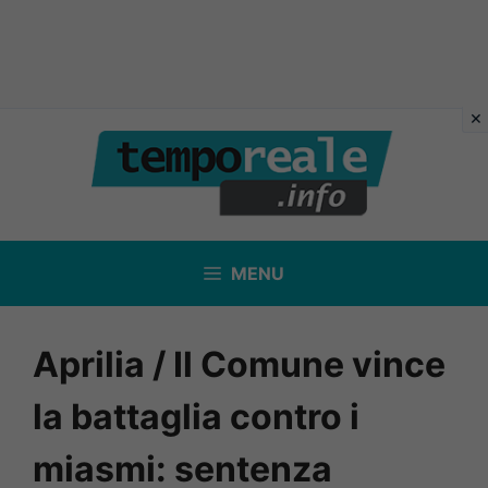
Vai
al
contenuto
MENU
Aprilia / Il Comune vince
la battaglia contro i
miasmi: sentenza