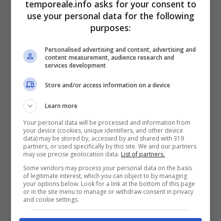
avviata nel 2019, li accusa di getto di cose
temporeale.info asks for your consent to
use your personal data for the following
pericolose e violazione dell’articolo 137 del
purposes:
codice dell’Ambiente, per il superamento del
parametro “fenoli” nello scarico industriale nel
Personalised advertising and content, advertising and
content measurement, audience research and
canale Carrocetello e per le emissioni di gas e
services development
vapori maleodoranti.
Store and/or access information on a device
Learn more
L’azione civile del Comune e della Provincia
Your personal data will be processed and information from
denota l’impegno delle istituzioni nel garantire
your device (cookies, unique identifiers, and other device
data) may be stored by, accessed by and shared with 319
la tutela dell’ambiente e la salute dei cittadini.
partners, or used specifically by this site. We and our partners
may use precise geolocation data.
List of partners.
La vicenda, che coinvolge la comunità locale
Some vendors may process your personal data on the basis
da anni, vede un importante passo avanti
of legitimate interest, which you can object to by managing
your options below. Look for a link at the bottom of this page
verso la giustizia ambientale.
or in the site menu to manage or withdraw consent in privacy
and cookie settings.
L’udienza del 14 febbraio 2024 ha segnato la