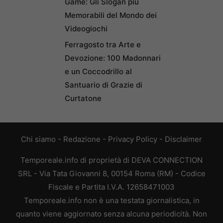
Game: Gli Slogan più
Memorabili del Mondo dei
Videogiochi
Ferragosto tra Arte e
Devozione: 100 Madonnari
e un Coccodrillo al
Santuario di Grazie di
Curtatone
Chi siamo
-
Redazione
-
Privacy Policy
-
Disclaimer
Temporeale.info di proprietà di DEVA CONNECTION
SRL - Via Tata Giovanni 8, 00154 Roma (RM) - Codice
Fiscale e Partita I.V.A. 12658471003
Temporeale.info non è una testata giornalistica, in
quanto viene aggiornato senza alcuna periodicità. Non