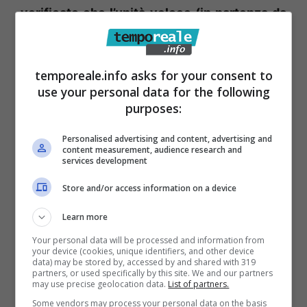
verificato che l’unità veloce (in partenza da
Ponza alle 7.45 e da Formia alle 14.30) “non
ha effettuato alcun collegamento mentre la
temporeale.info asks for your consent to
nave ha effettuato solo le corse del mattino
use your personal data for the following
(con partenza da Ponza e da Formia alle 5.30
purposes:
e alle 9) saltando quelle del pomeriggio (alle
Personalised advertising and content, advertising and
14.30 da Ponza e alle 17.30 da Molo Azzurra
content measurement, audience research and
services development
a Formia. Anche per questi tagli la Laziomar
avrebbero addotto le mutate e peggiorate
Store and/or access information on a device
condizioni del tempo e, se queste decisioni
Learn more
devono essere assunte inderogabilmente
Your personal data will be processed and information from
your device (cookies, unique identifiers, and other device
dai Comandanti dei natanti in servizio,
il
data) may be stored by, accessed by and shared with 319
partners, or used specifically by this site. We and our partners
sindaco Ambrosino non ci sta. Ha ricordato
may use precise geolocation data.
List of partners.
all’ente committente, la Regione, (la stessa
Some vendors may process your personal data on the basis