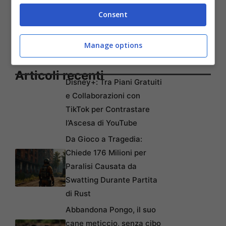
Consent
Manage options
Articoli recenti
Disney+: Tra Piani Gratuiti
e Collaborazioni con
TikTok per Contrastare
l’Ascesa di YouTube
Da Gioco a Tragedia:
Chiede 176 Milioni per
Paralisi Causata da
Swatting Durante Partita
di Rust
Abbandona Pongo, il suo
cane meticcio, senza cibo