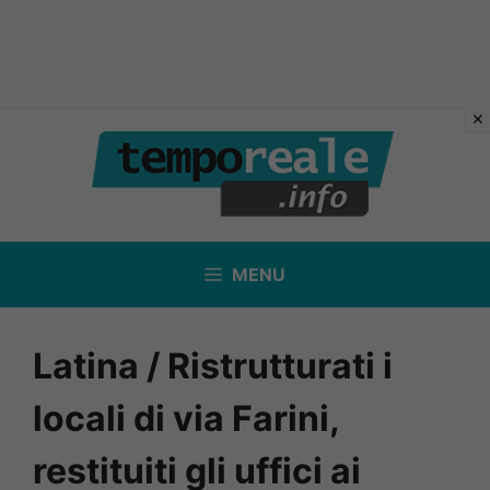
Vai
al
contenuto
MENU
Latina / Ristrutturati i
locali di via Farini,
restituiti gli uffici ai