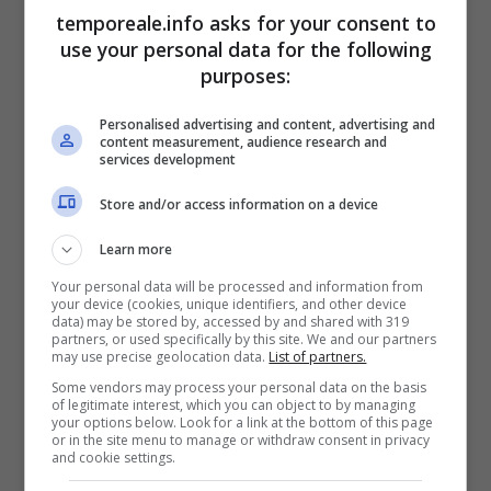
temporeale.info asks for your consent to
chiudere il cerchio sulla ristrutturazione
use your personal data for the following
programmata da tempo. Ora i consiglieri
purposes:
comunali potranno svolgere in maniera
Personalised advertising and content, advertising and
adeguata il loro ruolo, avendo a disposizione
content measurement, audience research and
services development
degli uffici decorosi, che restituiscono
un’agibilità politica a tutti”
, hanno dichiarato il
Store and/or access information on a device
sindaco Celentano e il presidente del
Learn more
Consiglio comunale Tiero.
Your personal data will be processed and information from
your device (cookies, unique identifiers, and other device
data) may be stored by, accessed by and shared with 319
partners, or used specifically by this site. We and our partners
may use precise geolocation data.
List of partners.
Some vendors may process your personal data on the basis
of legitimate interest, which you can object to by managing
your options below. Look for a link at the bottom of this page
or in the site menu to manage or withdraw consent in privacy
and cookie settings.