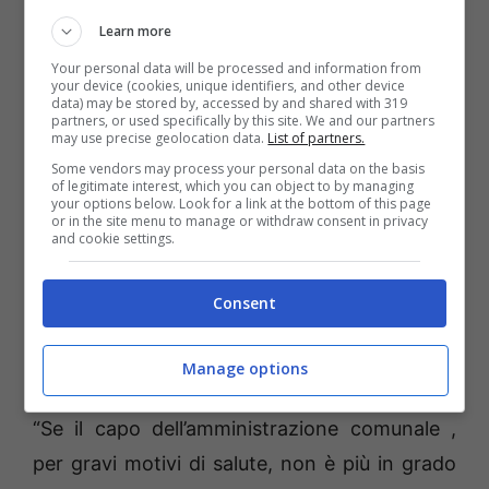
Che sia stia mobilitando anche la politica che
Learn more
non siede nel consiglio comunale lo si evince
Your personal data will be processed and information from
da un manifesto del circolo locale di
Italia
your device (cookies, unique identifiers, and other device
data) may be stored by, accessed by and shared with 319
Viva. A firmarlo è il coordinatore cittadino
partners, or used specifically by this site. We and our partners
may use precise geolocation data.
List of partners.
del partito renziano, Senio Saccoccio
che,
Some vendors may process your personal data on the basis
of legitimate interest, which you can object to by managing
rincuorando il sindaco Giovanni Agresti ad
your options below. Look for a link at the bottom of this page
or in the site menu to manage or withdraw consent in privacy
affrontare con successo la sua personale
and cookie settings.
battaglia iniziata alcune settimane dopo un
secondo malore che l’ha colpito, chiede di
Consent
“ripristinare la democrazia” ponendo fine “alla
stagione degli inciuci”.
Manage options
“Se il capo dell’amministrazione comunale ,
per gravi motivi di salute, non è più in grado