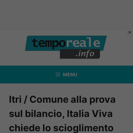
Vai
al
contenuto
MENU
Itri / Comune alla prova
sul bilancio, Italia Viva
chiede lo scioglimento