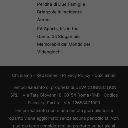
Perdita di Due Famiglie
Brianzole in Incidente
Aereo
EA Sports, It’s in the
Game: Gli Slogan più
Memorabili del Mondo dei
Videogiochi
Chi siamo
-
Redazione
-
Privacy Policy
-
Disclaimer
Temporeale.info di proprietà di DEVA CONNECTION
SRL - Via Tata Giovanni 8, 00154 Roma (RM) - Codice
Fiscale e Partita I.V.A. 12658471003
Temporeale.info non è una testata giornalistica, in
quanto viene aggiornato senza alcuna periodicità. Non
può pertanto considerarsi un prodotto editoriale ai