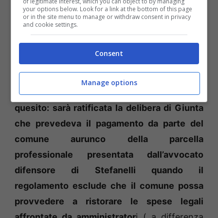
sindaco Stefanelli non abbiamo ricevuto
of legitimate interest, which you can object to by managing
your options below. Look for a link at the bottom of this page
alcuna telefonata
. Ma tanto ormai”.
or in the site menu to manage or withdraw consent in privacy
and cookie settings.
Se l’avvocato Signore ha deciso di
Consent
mantenere la bocca ermeticamente ben
cucita dopo questa difesa d’ufficio del
Manage options
sindaco di Minturno, resta un piede un
quesito: sarà ratificata la delibera di Giunta
che prevedeva il pagamento da parte del
comune aurunco della parcella
professionale presentata dall’avvocato
difensore di Stefanelli quando il
regolamento esclude che il comune possa
provvedere a ristorare le spese legali
affrontate da amministrator
i ( a differenza