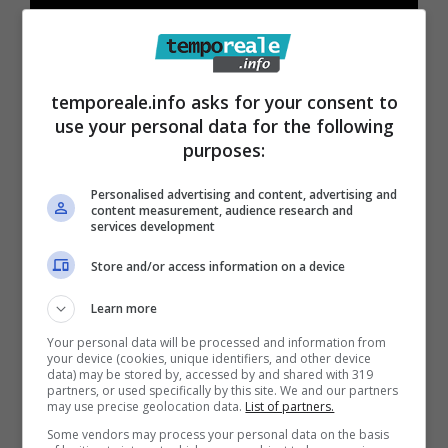
Il
capogruppo di Fratelli d’Italia Pino D’Amici
,
replicando, ha definito “pilatesca” la difesa
temporeale.info asks for your consent to
use your personal data for the following
d’ufficio del sindaco Stefanelli . E l’ha fatto
purposes:
difendendo l’operato del vice segretario
Lepone : “Mi chiedo cosa avrebbe dovuto
Personalised advertising and content, advertising and
content measurement, audience research and
fare dopo mezzora dalla prima chiama?
services development
Rifare l’appello. I nostri consiglieri e quelli della
Store and/or access information on a device
Lega sono rimasti in aula sino a quando
Learn more
abbiamo potuto.
E mentre il presidente del
Your personal data will be processed and information from
consiglio comunale Signore correttamente
your device (cookies, unique identifiers, and other device
data) may be stored by, accessed by and shared with 319
ci ha chiesto scusa per l’inconveniente
partners, or used specifically by this site. We and our partners
may use precise geolocation data.
List of partners.
provocato dalla sua maggioranza, dal
Some vendors may process your personal data on the basis