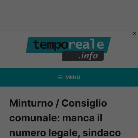
Vai
al
contenuto
MENU
Minturno / Consiglio
comunale: manca il
numero legale, sindaco