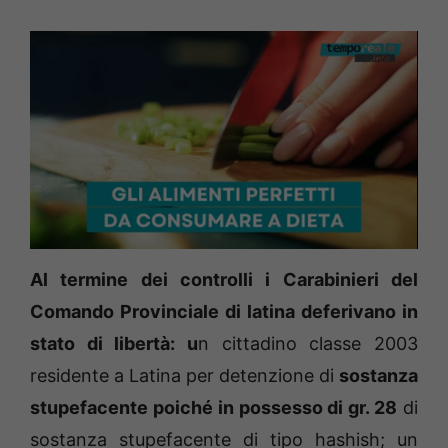
L
U
o
n
a
m
d
u
Al termine dei controlli i Carabinieri del
e
t
d
e
:
Comando Provinciale di latina deferivano in
1
0
.
7
stato di libertà: u
n cittadino classe 2003
4
%
residente a Latina per detenzione di
sostanza
stupefacente poiché in possesso di gr. 28
di
sostanza stupefacente di tipo hashish; un