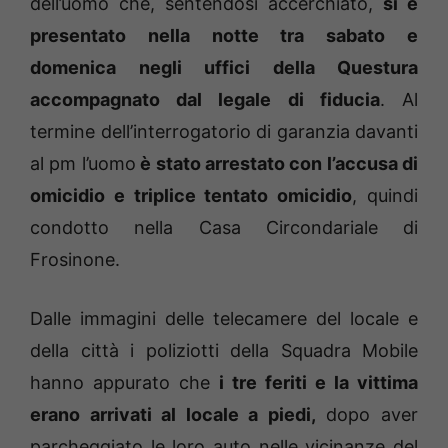
dell’uomo che, sentendosi accerchiato,
si è
presentato nella notte tra sabato e
domenica negli uffici della Questura
accompagnato dal legale di fiducia
. Al
termine dell’interrogatorio di garanzia davanti
al pm l’uomo
è stato arrestato con l’accusa di
omicidio e triplice tentato omicidio
, quindi
condotto nella Casa Circondariale di
Frosinone.
Dalle immagini delle telecamere del locale e
della città i poliziotti della Squadra Mobile
hanno appurato che
i tre feriti e la vittima
erano arrivati al locale a piedi,
dopo aver
parcheggiato le loro auto nelle vicinanze del