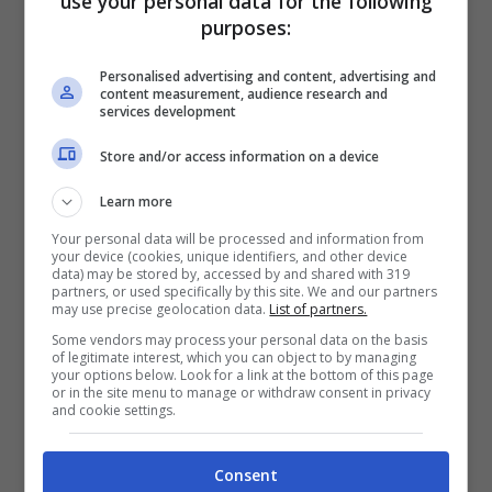
use your personal data for the following
Giampiero Cioffredi, coordinatore Libera
purposes:
Lazio
– Un
plauso agli investigatori della
Personalised advertising and content, advertising and
Questura di Frosinone
per la celerità con la
content measurement, audience research and
services development
quale a distanza di poche ore stanno
chiarendo il contesto e i responsabili della
Store and/or access information on a device
sparatoria. C
on fiducia aspettiamo che
Learn more
venga chiarito il movente
ma non possiamo
Your personal data will be processed and information from
your device (cookies, unique identifiers, and other device
non rappresentare che nell’intero territorio
data) may be stored by, accessed by and shared with 319
partners, or used specifically by this site. We and our partners
della provincia di Frosinone
il traffico di
may use precise geolocation data.
List of partners.
stupefacenti continua a rappresentare la più
Some vendors may process your personal data on the basis
of legitimate interest, which you can object to by managing
importante attività per la criminalità
your options below. Look for a link at the bottom of this page
or in the site menu to manage or withdraw consent in privacy
organizzata,
con un ruolo non secondario
and cookie settings.
riconducibile ad organizzazioni criminali
albanesi”.
Consent