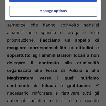
E ancora Cioffredi:
“Negli ultimi 10 anni tante
Manage options
sono state le inchieste nel frusinate e le
sentenze che hanno coinvolto sodalizi
albanesi nello spaccio di droga e nella
prostituzione.
Facciamo un appello di
maggiore corresponsabilità ai cittadini e
soprattutto agli amministratori locali a non
delegare il contrasto alla criminalità
organizzata alle Forze di Polizia e alla
Magistratura verso i quali nutriamo
sentimenti di fiducia e gratitudine
. E’
necessario rinforzare e riattivare tutti gli
anticorpi sociali e culturali di cui questo