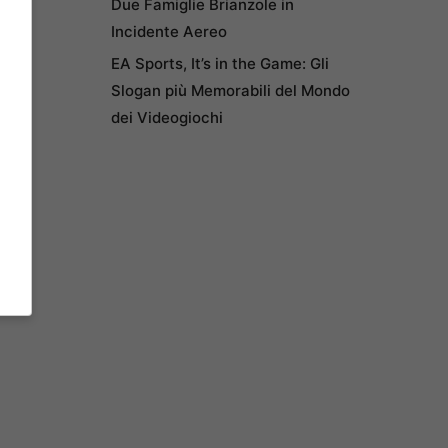
Due Famiglie Brianzole in
Incidente Aereo
EA Sports, It’s in the Game: Gli
Slogan più Memorabili del Mondo
dei Videogiochi