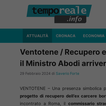
Vai
al
contenuto
ATTUALITÀ
CRONACA
ECONOMIA
Ventotene / Recupero e
il Ministro Abodi arriver
29 Febbraio 2024
di
Saverio Forte
VENTOTENE – Una presenza simbolica per
progetto di recupero dell’ex carcere bor
incontrato a Roma, il
commissario stra