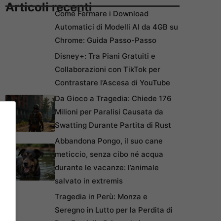
Articoli recenti
Come Fermare i Download
Automatici di Modelli AI da 4GB su
Chrome: Guida Passo-Passo
Disney+: Tra Piani Gratuiti e
Collaborazioni con TikTok per
Contrastare l’Ascesa di YouTube
Da Gioco a Tragedia: Chiede 176
Milioni per Paralisi Causata da
Swatting Durante Partita di Rust
Abbandona Pongo, il suo cane
meticcio, senza cibo né acqua
durante le vacanze: l’animale
salvato in extremis
Tragedia in Perù: Monza e
Seregno in Lutto per la Perdita di