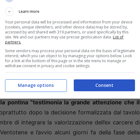
Learn more
Your personal data will be processed and information from your device
(cookies, unique identifiers, and other device data) may be stored by,
accessed by and shared with 319 partners, or used specifically by this
site. We and our partners may use precise geolocation data.
List of
partners.
Some vendors may process your personal data on the basis of legitimate
interest, which you can object to by managing your options below. Look
for a link at the bottom of this page or in the site menu to manage or
withdraw consent in privacy and cookie settings.
Manage options
Consent
i governo Macioce
il sopralluogo che effettuerà il
la pontina “testimonia la grande attenzione che il
oprattutto dopo la decisione formalizzata dal tavolo
bre di integrare la valorizzazione dell’ex carcere di
Ventotene e l’avvio alcuni giorni fa della fase della