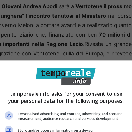
 i Giovani Andrea Abodi
sarà a
Ventotene il prossimo
lungherà” l’incontro tenutosi al Ministero
nel corso
overno Meloni a portare avanti e a realizzarlo quanto
x penitenziario che, finanziato con ben
70 milioni di
ù importanti nella Regione Lazio
.Riveste un grande
egrazione con Ventotene, culla dell’Europa, e prevede
ulla comunità dell’isola”.
temporeale.info asks for your consent to use
your personal data for the following purposes:
Personalised advertising and content, advertising and content
measurement, audience research and services development
Store and/or access information on a device