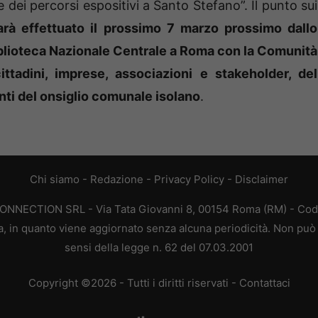
 dei percorsi espositivi a Santo Stefano”. Il punto sui
arà effettuato il prossimo 7 marzo prossimo dallo
blioteca Nazionale Centrale a Roma con la Comunità
ttadini, imprese, associazioni e stakeholder, del
ti del onsiglio comunale isolano
.
Chi siamo
-
Redazione
-
Privacy Policy
-
Disclaimer
CONNECTION SRL - Via Tata Giovanni 8, 00154 Roma (RM) - Codic
a, in quanto viene aggiornato senza alcuna periodicità. Non può 
sensi della legge n. 62 del 07.03.2001
Copyright ©2026 - Tutti i diritti riservati -
Contattaci