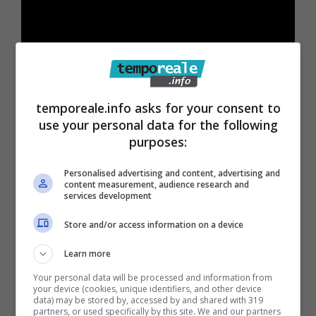
temporeale.info asks for your consent to
Un sopralluogo conferma l’importanza del
use your personal data for the following
purposes:
sito –
Ieri, un sopralluogo congiunto tra i
tecnici della Regione Lazio e quelli dell’ufficio
Personalised advertising and content, advertising and
content measurement, audience research and
naturalistico del parco ha confermato
services development
l’importanza della tutela del sito. L’assessore
Store and/or access information on a device
Palazzo e il Direttore dell’ente parco Giorgio
Learn more
De Marchis hanno potuto constatare
Your personal data will be processed and information from
direttamente la ricchezza naturalistica
your device (cookies, unique identifiers, and other device
data) may be stored by, accessed by and shared with 319
dell’area.
partners, or used specifically by this site. We and our partners