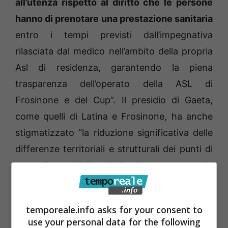
all’utenza rispetto al diritto che le persone
hanno di prenotare una prestazione sanitaria
entro i tempi previsti dall’impegnativa
rilasciata dal medico nell’ambito della propria
Asl di residenza, garantendo la piena
trasparenza dell’operato della ASL di
Frosinone e del Cup”. Il presidio di Gaeta,
come quelli di Latina e Frosinone, ha anche
stigmatizzato “la riduzione significativa delle
differenze territoriali e strutturali dei punti di
erogazione delle Asl”. Insomma quella
inaugurata dalla Cgil è una vera e propria
mobilitazione nei confronti della quale la
temporeale.info asks for your consent to
politica di Gaeta e del sud pontino ha deciso
use your personal data for the following