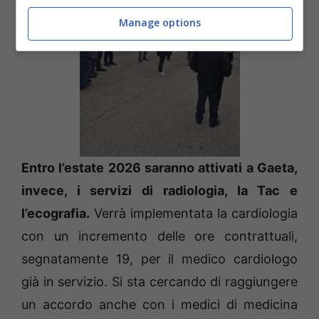
Manage options
Entro l’estate 2026 saranno attivati a Gaeta,
invece, i servizi di radiologia, la Tac e
l’ecografia.
Verrà implementata la cardiologia
con un incremento delle ore contrattuali,
segnatamente 19, per il medico cardiologo
già in servizio. Si sta cercando di raggiungere
un accordo anche con i medici di medicina