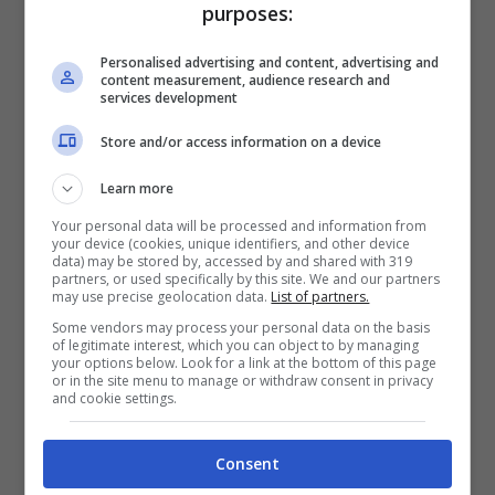
incredibilmente di evitare di sostenere il
purposes:
direttore facente funzione del distretto 5
Personalised advertising and content, advertising and
dell’Asl Paolo Fusco ha rassicurato il sindacato
content measurement, audience research and
services development
come l’Asl di Latina a favore del distretto
Store and/or access information on a device
Sanitario del sud pontino abbia approvato
alcuni progetti con i fondi del Pnrr che
Learn more
prevedono l’apertura dell’Ospedale di
Your personal data will be processed and information from
your device (cookies, unique identifiers, and other device
Comunità con attivazione di 20 posti letto e
data) may be stored by, accessed by and shared with 319
partners, or used specifically by this site. We and our partners
al suo terzo piano l’attivazione di una
may use precise geolocation data.
List of partners.
residenza sanitaria per gli anziani grazie a
Some vendors may process your personal data on the basis
of legitimate interest, which you can object to by managing
fondi precedenti.
your options below. Look for a link at the bottom of this page
or in the site menu to manage or withdraw consent in privacy
and cookie settings.
Consent