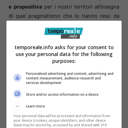
e propositiva
per i nostri territori all’insegna
di quel pragmatismo che lo hanno reso da
sempre un riferimento per i cittadini. Chi ben
lavora ponendo al centro la buona politica, il
coraggio e la volontà di dare risposte chiare
temporeale.info asks for your consent to
ai nostri cittadini trova nel senatore Fazzone
use your personal data for the following
purposes:
–
ha concluso il segretario provinciale di
Latina di Forza Italia – un esempio e la
Personalised advertising and content, advertising and
content measurement, audience research and
dimostrazione che merito e competenza
services development
sono un valore aggiunto”
.
Store and/or access information on a device
Un analogo attestato di felicitazioni è arrivato
Learn more
dalla provincia di Frosinone, dal presidente
Your personal data will be processed and information from
your device (cookies, unique identifiers, and other device
del gruppo di Forza Italia presso
data) may be stored by, accessed by and shared with 319