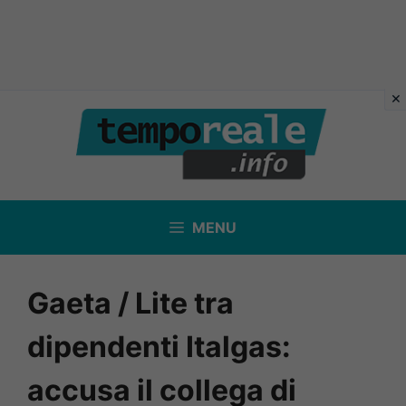
Vai
al
contenuto
MENU
Gaeta / Lite tra
dipendenti Italgas:
accusa il collega di