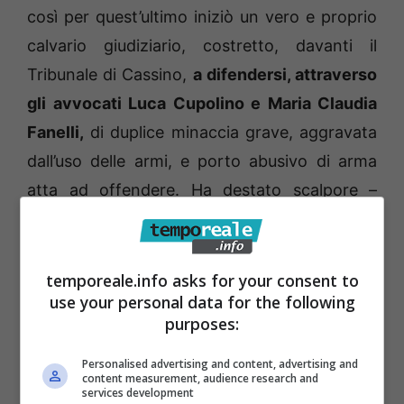
così per quest’ultimo iniziò un vero e proprio
calvario giudiziario, costretto, davanti il
Tribunale di Cassino,
a difendersi, attraverso
gli avvocati Luca Cupolino e Maria Claudia
Fanelli,
di duplice minaccia grave, aggravata
dall’uso delle armi, e porto abusivo di arma
atta ad offendere. Ha destato scalpore –
come detto – quanto emerso nel corso
dell’istruttoria dibattimentale.
temporeale.info asks for your consent to
use your personal data for the following
purposes:
Personalised advertising and content, advertising and
content measurement, audience research and
services development