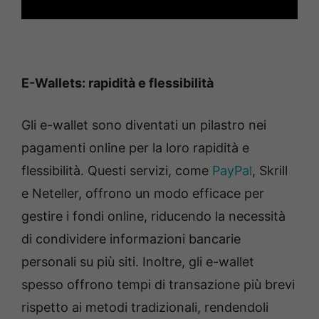
E-Wallets: rapidità e flessibilità
Gli e-wallet sono diventati un pilastro nei
pagamenti online per la loro rapidità e
flessibilità. Questi servizi, come
PayPal
, Skrill
e Neteller, offrono un modo efficace per
gestire i fondi online, riducendo la necessità
di condividere informazioni bancarie
personali su più siti. Inoltre, gli e-wallet
spesso offrono tempi di transazione più brevi
rispetto ai metodi tradizionali, rendendoli