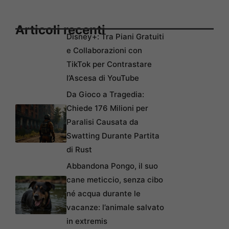
Articoli recenti
Disney+: Tra Piani Gratuiti
e Collaborazioni con
TikTok per Contrastare
l’Ascesa di YouTube
Da Gioco a Tragedia:
Chiede 176 Milioni per
Paralisi Causata da
Swatting Durante Partita
di Rust
Abbandona Pongo, il suo
cane meticcio, senza cibo
né acqua durante le
vacanze: l’animale salvato
in extremis