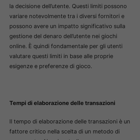
la decisione dell’utente. Questi limiti possono
variare notevolmente tra i diversi fornitori e
possono avere un impatto significativo sulla
gestione del denaro dell’utente nei giochi
online. È quindi fondamentale per gli utenti
valutare questi limiti in base alle proprie
esigenze e preferenze di gioco.
Tempi di elaborazione delle transazioni
Il tempo di elaborazione delle transazioni è un
fattore critico nella scelta di un metodo di