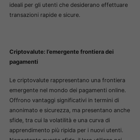
ideali per gli utenti che desiderano effettuare
transazioni rapide e sicure.
Criptovalute: l’emergente frontiera dei
pagamenti
Le criptovalute rappresentano una frontiera
emergente nel mondo dei pagamenti online.
Offrono vantaggi significativi in termini di
anonimato e sicurezza, ma presentano anche
sfide, tra cui la volatilità e una curva di
apprendimento più ripida per i nuovi utenti.