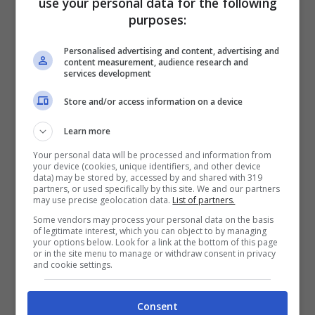
use your personal data for the following
tedesco Max von Pechmann. In una
purposes:
successiva fase artistica, l’irpino Del Guercio
Personalised advertising and content, advertising and
ha orientato la sua pittura verso il
content measurement, audience research and
services development
surrealismo, concentrandosi sulla corrente
dell’arte metafisica, durata fino al tragico
Store and/or access information on a device
terremoto del 23 novembre 1980 nel sua
Learn more
paese d’origine, Calabritto appunto.
La
Your personal data will be processed and information from
your device (cookies, unique identifiers, and other device
perdita di alcuni affetti stravolse l’animo
data) may be stored by, accessed by and shared with 319
partners, or used specifically by this site. We and our partners
dell’artista che mutò nuovamente il stile, in
may use precise geolocation data.
List of partners.
una pittura detta più ‘’wild’’.
Some vendors may process your personal data on the basis
of legitimate interest, which you can object to by managing
your options below. Look for a link at the bottom of this page
Da allora Del Guercio diventerà,
anno dopo
or in the site menu to manage or withdraw consent in privacy
and cookie settings.
anno, uno dei massimi esponenti
dell’ipermetafisica in Italia
, divulgando
Consent