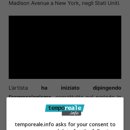
Madison Avenue a New York, negli Stati Uniti.
L’artista
ha iniziato dipingendo
l’espressionismo
, soprattutto nel periodo in
cui ha vissuto in Germania, tra il 1965 ed il
1998) al punto che molti critici lo hanno
temporeale.info asks for your consent to
definito un autorevole erede del pittore