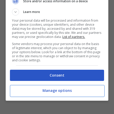
Store and/or access information on a device
dimessa solo pochi giorni dopo, quando
escussa da personale dei CC di Campoverde,
Learn more
riferiva che gli atti di violenza patiti,
Your personal data will be processed and information from
your device (cookies, unique identifiers, and other device
andavano avanti da circa un anno. In tale
data) may be stored by, accessed by and shared with 319
partners, or used specifically by this site. We and our partners
contesto la vittima dopo essersi rifiutata di
may use precise geolocation data.
List of partners.
presentare denuncia/querela, precisava che
Some vendors may process your personal data on the basis
of legitimate interest, which you can object to by managing
per paura di subire
your options below. Look for a link at the bottom of this page
or in the site menu to manage or withdraw consent in privacy
ulteriori violenze, non si era mai rivolta a
and cookie settings.
sanitari e/o ad organi di polizia, c
itando usi e
costumi della comunità Rom, che però non
Consent
impedivano agli operanti di avviare l’azione
Manage options
penale.