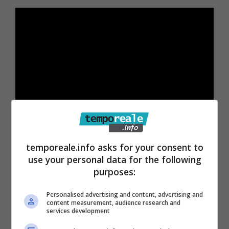
La condotta dell’uomo, d
egenerava la sera
temporeale.info asks for your consent to
del 27 ottobre, quando l’uomo, per futili
use your personal data for the following
motivi, nonostante la compagna fosse in
purposes:
stato di gravidanza, l’aggrediva con pugni e
Personalised advertising and content, advertising and
schiaffi,
che la costringevano ad un ricovero
content measurement, audience research and
services development
presso la clinica città di Aprilia, da cui veniva