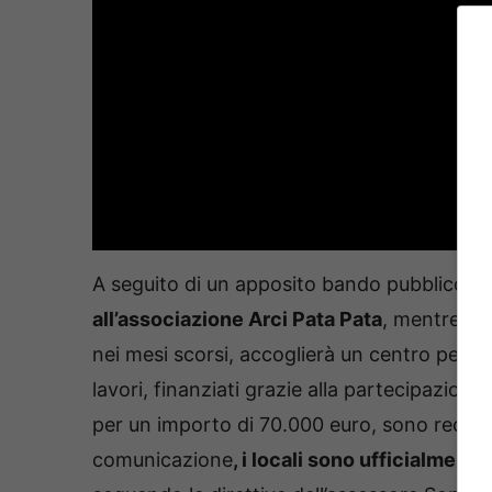
A seguito di un apposito bando pubblico,
u
all’associazione Arci Pata Pata
, mentre un
nei mesi scorsi, accoglierà un centro per le
lavori, finanziati grazie alla partecipazio
per un importo di 70.000 euro, sono recent
comunicazione
, i locali sono ufficialment