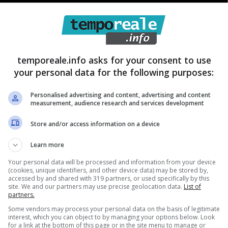
temporeale.info asks for your consent to use
your personal data for the following purposes:
Personalised advertising and content, advertising and content
measurement, audience research and services development
Store and/or access information on a device
n secondo immobile è stato assegnato
Learn more
a terza proprietà confiscata, come preannunciato
Your personal data will be processed and information from your device
 donne vittime di violenza. In merito a quest’ultima i
(cookies, unique identifiers, and other device data) may be stored by,
accessed by and shared with 319 partners, or used specifically by this
ne da parte del Comune di Fondi ad un bando regionale
site. We and our partners may use precise geolocation data.
List of
partners.
emente terminati. A seguito di una formale
Some vendors may process your personal data on the basis of legitimate
e a disposizione del settore Servizi Sociali
che,
interest, which you can object to by managing your options below. Look
for a link at the bottom of this page or in the site menu to manage or