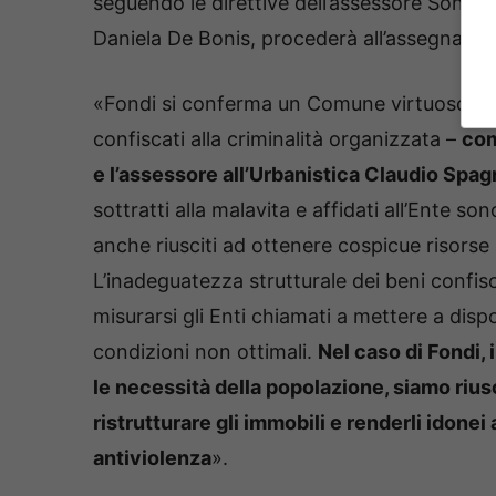
seguendo le direttive dell’assessore Sonia
Daniela De Bonis, procederà all’assegnazion
«Fondi si conferma un Comune virtuoso sotto 
confiscati alla criminalità organizzata –
com
e l’assessore all’Urbanistica Claudio Spag
sottratti alla malavita e affidati all’Ente so
anche riusciti ad ottenere cospicue risorse per
L’inadeguatezza strutturale dei beni confisca
misurarsi gli Enti chiamati a mettere a dispo
condizioni non ottimali.
Nel caso di Fondi, 
le necessità della popolazione, siamo riusc
ristrutturare gli immobili e renderli idonei
antiviolenza
».