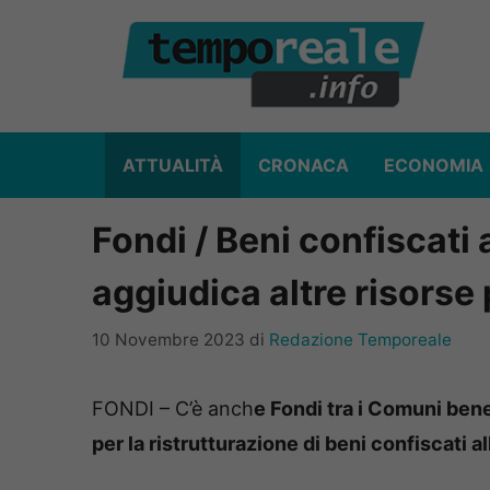
Vai
al
contenuto
ATTUALITÀ
CRONACA
ECONOMIA
Fondi / Beni confiscati 
aggiudica altre risorse 
10 Novembre 2023
di
Redazione Temporeale
FONDI – C’è anch
e Fondi tra i Comuni bene
per la ristrutturazione di beni confiscati a