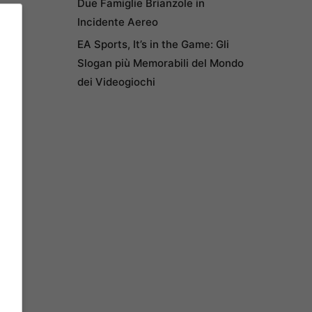
Due Famiglie Brianzole in
Incidente Aereo
EA Sports, It’s in the Game: Gli
Slogan più Memorabili del Mondo
dei Videogiochi