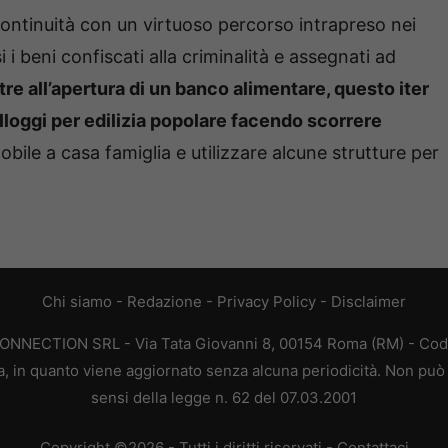
continuità con un virtuoso percorso intrapreso nei
i beni confiscati alla criminalità e assegnati ad
tre all’apertura di un banco alimentare, questo iter
lloggi per edilizia popolare facendo scorrere
bile a casa famiglia e utilizzare alcune strutture per
Chi siamo
-
Redazione
-
Privacy Policy
-
Disclaimer
CONNECTION SRL - Via Tata Giovanni 8, 00154 Roma (RM) - Codic
a, in quanto viene aggiornato senza alcuna periodicità. Non può 
sensi della legge n. 62 del 07.03.2001
Copyright ©2026 - Tutti i diritti riservati -
Contattaci