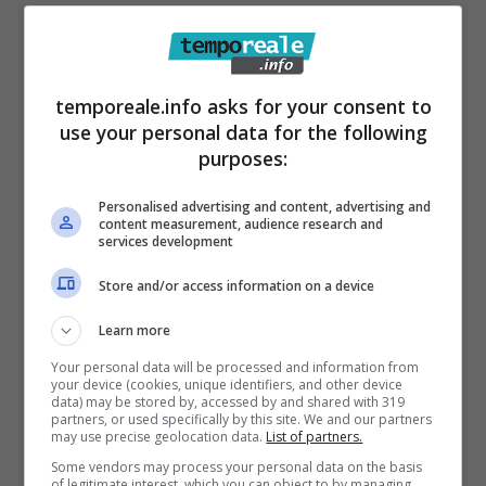
cocaina, e
rinvenire e porre sotto sequestro
circa 12 grammi di hashish
rinvenuti
all’interno di un pacchetto di sigarette
temporeale.info asks for your consent to
lasciato su una delle finestre della
use your personal data for the following
purposes:
centralissima Intendenza di Finanza.
Personalised advertising and content, advertising and
L’attenzione della Compagnia Carabinieri di
content measurement, audience research and
services development
Latina rimane alta e costante sull’intero
Store and/or access information on a device
territorio di competenza al fine di fornire una
risposta concreta ed incisiva alle legittime
Learn more
pretese di ordine e sicurezza pubblica
Your personal data will be processed and information from
your device (cookies, unique identifiers, and other device
avanzate dai cittadini.
Continueranno
data) may be stored by, accessed by and shared with 319
partners, or used specifically by this site. We and our partners
pertanto con assiduità i servizi di
may use precise geolocation data.
List of partners.
prevenzione e contrasto svolti dall’Arma dei
Some vendors may process your personal data on the basis
of legitimate interest, which you can object to by managing