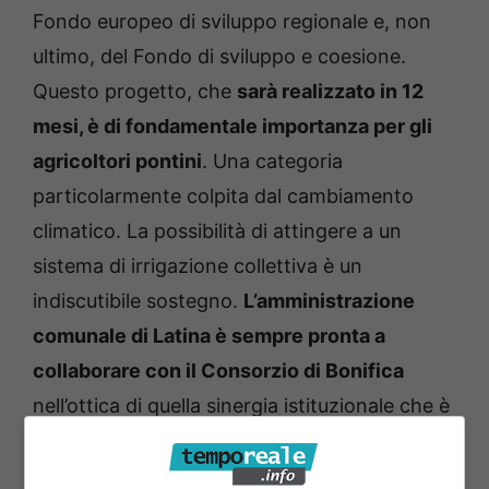
Fondo europeo di sviluppo regionale e, non
ultimo, del Fondo di sviluppo e coesione.
Questo progetto, che
sarà realizzato in 12
mesi, è di fondamentale importanza per gli
agricoltori pontini
. Una categoria
particolarmente colpita dal cambiamento
climatico. La possibilità di attingere a un
sistema di irrigazione collettiva è un
indiscutibile sostegno.
L’amministrazione
comunale di Latina è sempre pronta a
collaborare con il Consorzio di Bonifica
nell’ottica di quella sinergia istituzionale che è
indispensabile per lo sviluppo del territorio” –
lo dichiara Matilde Celentano, sindaco di