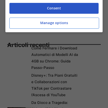
Consent
Manage options
Articoli recenti
Come Fermare i Download
Automatici di Modelli AI da
4GB su Chrome: Guida
Passo-Passo
Disney+: Tra Piani Gratuiti
e Collaborazioni con
TikTok per Contrastare
l’Ascesa di YouTube
Da Gioco a Tragedia: