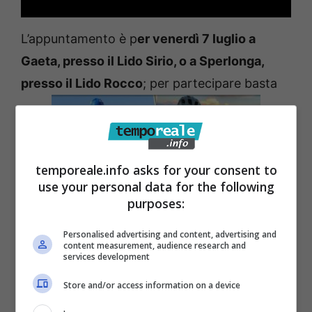
L’appuntamento è p
er venerdì 7 luglio a
Gaeta, presso il Lido Sirio, o a Sperlonga,
presso il Lido Rocco
; per partecipare basta
temporeale.info asks for your consent to
use your personal data for the following
purposes:
Personalised advertising and content, advertising and
scaricare la locandina e inserire il logo, il
content measurement, audience research and
services development
nome oppure il nome dell’ attività e
condividerela sui social. “Unitevi a noi in
Store and/or access information on a device
questa straordinaria avventura per un mare