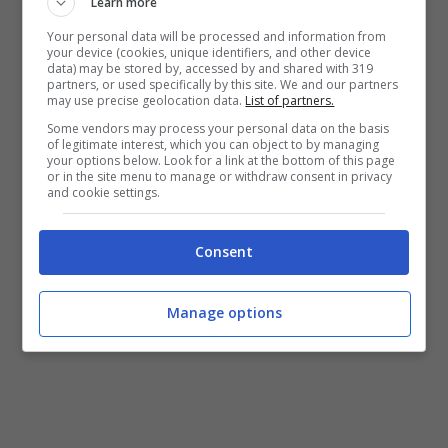
Learn more
pulito. Insieme possiamo fare la differenza e
Your personal data will be processed and information from
proteggere il nostro patrimonio marino.
your device (cookies, unique identifiers, and other device
data) may be stored by, accessed by and shared with 319
Ricordate: ogni piccolo sforzo conta e
partners, or used specifically by this site. We and our partners
may use precise geolocation data.
List of partners.
insieme possiamo creare un futuro migliore
Some vendors may process your personal data on the basis
of legitimate interest, which you can object to by managing
per le nostre acque!
Comincia a fare ciò che
your options below. Look for a link at the bottom of this page
or in the site menu to manage or withdraw consent in privacy
è necessario, poi ciò che è possibile e senza
and cookie settings.
rendertene conto avrai fatto l’impossibile
!”-
ribadiscono gli ideatori dell’evento.
Consent
Manage options