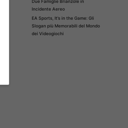
Due Famiglie Brianzole in
Incidente Aereo
EA Sports, It’s in the Game: Gli
Slogan più Memorabili del Mondo
dei Videogiochi