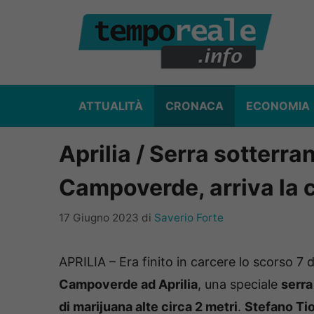
Vai
al
contenuto
ATTUALITÀ
CRONACA
ECONOMIA
Aprilia / Serra sotterra
Campoverde, arriva la 
17 Giugno 2023
di
Saverio Forte
APRILIA – Era finito in carcere lo scorso 7
Campoverde ad Aprilia
, una speciale
serra
di marijuana alte circa 2 metri
.
Stefano Ti