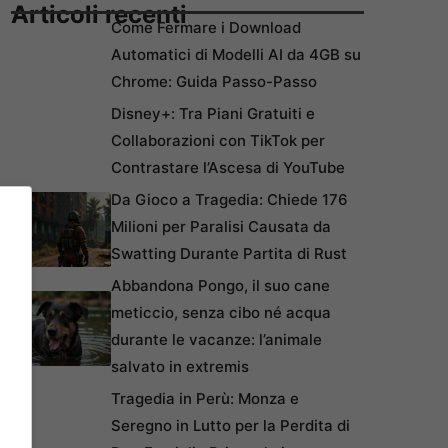
Articoli recenti
Come Fermare i Download
Automatici di Modelli AI da 4GB su
Chrome: Guida Passo-Passo
Disney+: Tra Piani Gratuiti e
Collaborazioni con TikTok per
Contrastare l’Ascesa di YouTube
Da Gioco a Tragedia: Chiede 176
Milioni per Paralisi Causata da
Swatting Durante Partita di Rust
Abbandona Pongo, il suo cane
meticcio, senza cibo né acqua
durante le vacanze: l’animale
salvato in extremis
Tragedia in Perù: Monza e
Seregno in Lutto per la Perdita di