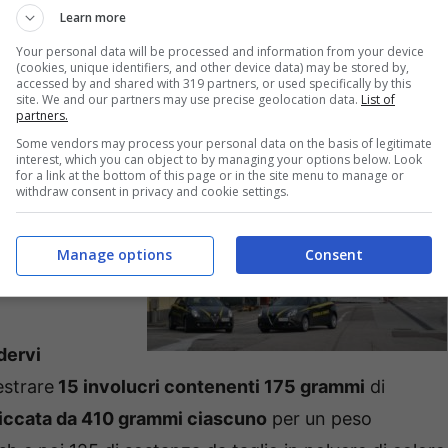
Learn more
Your personal data will be processed and information from your device
(cookies, unique identifiers, and other device data) may be stored by,
accessed by and shared with 319 partners, or used specifically by this
site. We and our partners may use precise geolocation data.
List of
partners.
ese, al termine di una camera di consiglio, ha
Some vendors may process your personal data on the basis of legitimate
interest, which you can object to by managing your options below. Look
l
sostituto
for a link at the bottom of this page or in the site menu to manage or
withdraw consent in privacy and cookie settings.
delle
locale reparto
Manage options
Consent
o del nucleo
dervi
strare
15 involucri contenenti 175 grammi
di
siccata da 410 grammi ciascuno
per un peso