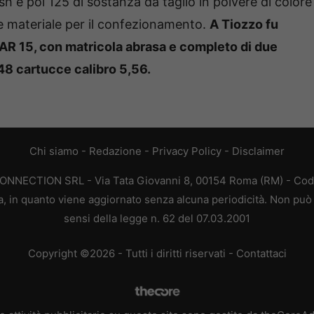
sh e poi 125 di sostanza da taglio in polvere di colore
e e materiale per il confezionamento.
A Tiozzo fu
AR 15, con matricola abrasa e completo di due
8 cartucce calibro 5,56.
Chi siamo
-
Redazione
-
Privacy Policy
-
Disclaimer
CONNECTION SRL - Via Tata Giovanni 8, 00154 Roma (RM) - Codic
a, in quanto viene aggiornato senza alcuna periodicità. Non può 
sensi della legge n. 62 del 07.03.2001
Copyright ©2026 - Tutti i diritti riservati -
Contattaci