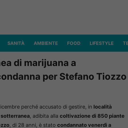
SANITÀ
AMBIENTE
FOOD
LIFESTYLE
T
nea di marijuana a
condanna per Stefano Tiozzo
 dicembre perché accusato di gestire, in
località
 sotterranea
, adibita alla
coltivazione di 850 piante
ozzo
, di 28 anni, è stato
condannato venerdì a