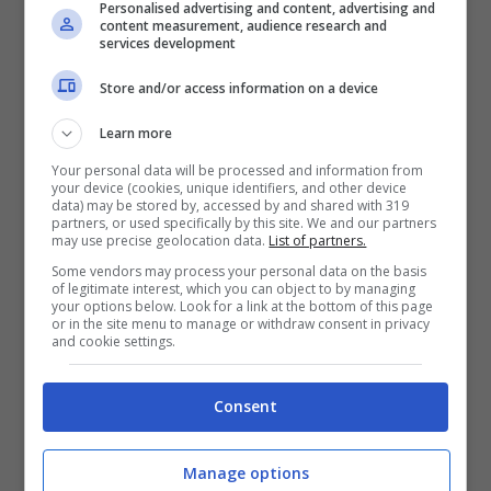
attualmente in forte crescita. La scarsità delle
Personalised advertising and content, advertising and
content measurement, audience research and
piogge, unita ad una rete colabrodo che
services development
andrebbe migliorata in maniera urgente,
Store and/or access information on a device
porterà, a breve, i sindaci ad emettere nuove
Learn more
ordinanze di razionalizzazione dell’acqua a
Your personal data will be processed and information from
discapito delle imprese e dei cittadini.
your device (cookies, unique identifiers, and other device
data) may be stored by, accessed by and shared with 319
partners, or used specifically by this site. We and our partners
may use precise geolocation data.
List of partners.
“Mancano le piogge ed i livelli di laghi e fuori
Some vendors may process your personal data on the basis
calano in maniera costante. Occorre
of legitimate interest, which you can object to by managing
your options below. Look for a link at the bottom of this page
un’azione mirata e concertata per garantire il
or in the site menu to manage or withdraw consent in privacy
and cookie settings.
flusso sufficiente a tenere in vita un pezzo
fondamentale dell’economia pontina e
Consent
dell’intera regione Lazio”, conclude Valiani,
invitando tutti a lavorare insieme per
Manage options
proteggere l’acqua, un bene sempre più