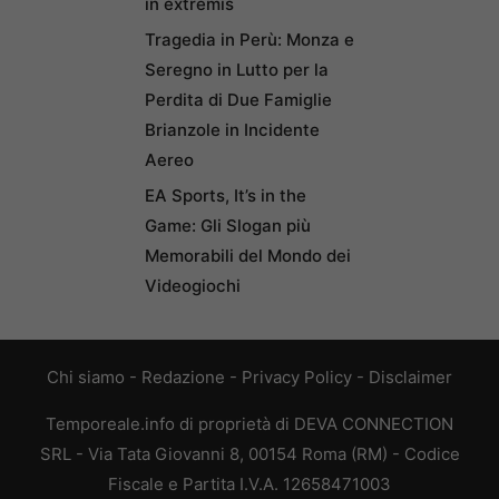
in extremis
Tragedia in Perù: Monza e
Seregno in Lutto per la
Perdita di Due Famiglie
Brianzole in Incidente
Aereo
EA Sports, It’s in the
Game: Gli Slogan più
Memorabili del Mondo dei
Videogiochi
Chi siamo
-
Redazione
-
Privacy Policy
-
Disclaimer
Temporeale.info di proprietà di DEVA CONNECTION
SRL - Via Tata Giovanni 8, 00154 Roma (RM) - Codice
Fiscale e Partita I.V.A. 12658471003