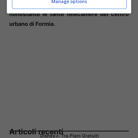
Manage options
delle due attività commerciali “violate”
nonostante le tante telecamere del centro
urbano di Formia.
Articoli recenti
Disney+: Tra Piani Gratuiti