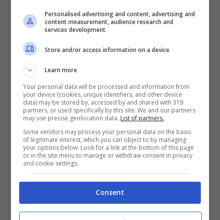
piombato, in pigiama, il titolare, Tommaso
Personalised advertising and content, advertising and
content measurement, audience research and
Bartolomeo
, allertato dal sistema d’allarme
services development
del Caffè Bitti. Il ladro ha fatto perdere
Store and/or access information on a device
definitivamente le proprie tracce dopo aver
Learn more
compiuto il secondo furto, il più rischioso.
Your personal data will be processed and information from
your device (cookies, unique identifiers, and other device
Il primo era portato a termine
ma con un
data) may be stored by, accessed by and shared with 319
partners, or used specifically by this site. We and our partners
bottino, 1800 euro, più magro – si fa per dire
may use precise geolocation data.
List of partners.
–
ai danni del
bar pasticceria “Vezza”
nella
Some vendors may process your personal data on the basis
of legitimate interest, which you can object to by managing
parallela via Lavanga, nella zona retrostante il
your options below. Look for a link at the bottom of this page
or in the site menu to manage or withdraw consent in privacy
Cafè Bitti . Il
modus operandi era stato lo
and cookie settings.
stesso
e le indagini dei Carabinieri non
Consent
disperano di risalire al ladro utilizzando il
contenuto del sistema di video sorveglianza