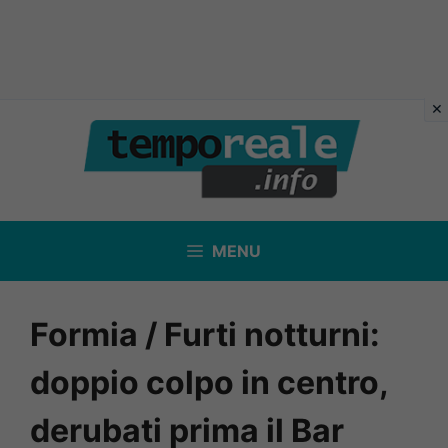
Vai
al
contenuto
MENU
Formia / Furti notturni:
doppio colpo in centro,
derubati prima il Bar