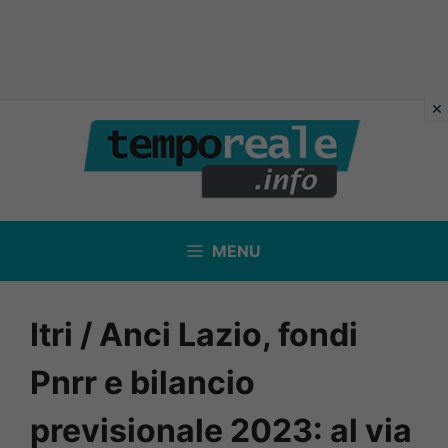
Vai
al
contenuto
MENU
Itri / Anci Lazio, fondi
Pnrr e bilancio
previsionale 2023: al via