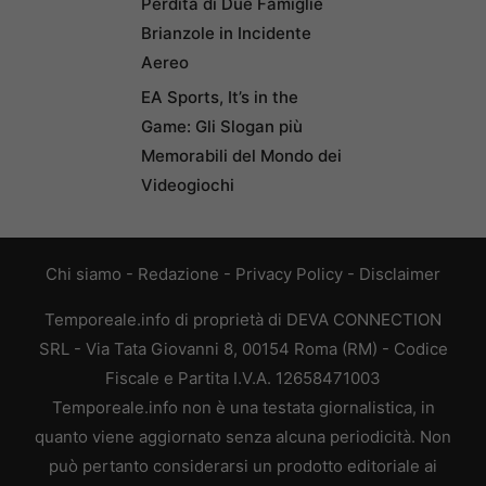
Perdita di Due Famiglie
Brianzole in Incidente
Aereo
EA Sports, It’s in the
Game: Gli Slogan più
Memorabili del Mondo dei
Videogiochi
Chi siamo
-
Redazione
-
Privacy Policy
-
Disclaimer
Temporeale.info di proprietà di DEVA CONNECTION
SRL - Via Tata Giovanni 8, 00154 Roma (RM) - Codice
Fiscale e Partita I.V.A. 12658471003
Temporeale.info non è una testata giornalistica, in
quanto viene aggiornato senza alcuna periodicità. Non
può pertanto considerarsi un prodotto editoriale ai