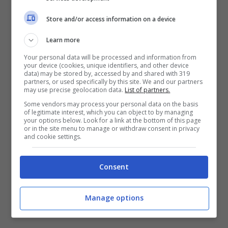
prime simulazioni sul risultato
Store and/or access information on a device
d’amministrazione
da parte degli enti locali
(Modalità di calcolo, articolazione nei fondi
Learn more
vincolati e accantonati e la chiusura dei conti
Your personal data will be processed and information from
your device (cookies, unique identifiers, and other device
economali e degli agenti contabili),
lo stato di
data) may be stored by, accessed by and shared with 319
partners, or used specifically by this site. We and our partners
utilizzo del “Fondone 2022”
( Le verifiche da
may use precise geolocation data.
List of partners.
porre in essere ai fini della certificazione e
Some vendors may process your personal data on the basis
of legitimate interest, which you can object to by managing
prime simulazioni alla luce delle disposizioni
your options below. Look for a link at the bottom of this page
or in the site menu to manage or withdraw consent in privacy
vigenti) e le prime verifiche sul bilancio 2023
and cookie settings.
in caso di esercizio provvisorio (di cui
Consent
saranno presentate le caratteristiche
principal, i limiti all’operatività e le operazioni
Manage options
da porre in essere preventivamente”).