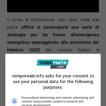
Il corso di formazione, non caso, nella sua
parte
offrirà ai partecipanti una serie di
strategie per far fronte all’emergenza
energetica sopraggiunta alle previsioni del
bilancio 2022
dei comuni italiani e
soprattutto indicherà, nell’ambito del Pnrr, le
“modalità di iscrizione negli strumenti di
programmazione, le modalità
temporeale.info asks for your consent to
contabilizzazione (impegni e accertamenti)”
use your personal data for the following
purposes:
e illustrerà le “economia vincolate nel Pnrr”.
Personalised advertising and content, advertising and
La seconda parte del webinar affronterà
le
content measurement, audience research and
services development