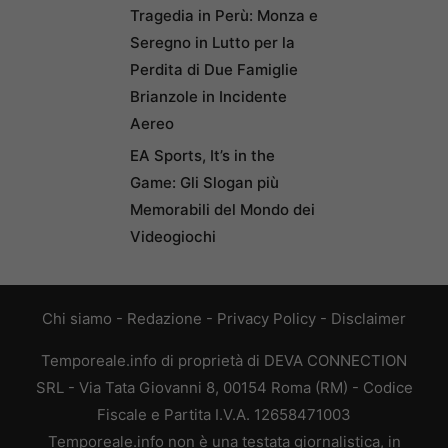
Tragedia in Perù: Monza e
Seregno in Lutto per la
Perdita di Due Famiglie
Brianzole in Incidente
Aereo
EA Sports, It’s in the
Game: Gli Slogan più
Memorabili del Mondo dei
Videogiochi
Chi siamo
-
Redazione
-
Privacy Policy
-
Disclaimer
Temporeale.info di proprietà di DEVA CONNECTION
SRL - Via Tata Giovanni 8, 00154 Roma (RM) - Codice
Fiscale e Partita I.V.A. 12658471003
Temporeale.info non è una testata giornalistica, in