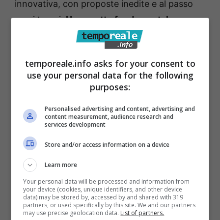
innovativa, con proposte inedite e al passo
con i tempi.
Un aspetto fondamentale sono
gli ingressi della struttura, allo stato attuale
completamente anonimi, così come
temporeale.info asks for your consent to
l’illuminazione, fortemente richiesta dagli
use your personal data for the following
ambulanti, con l’installazione di 35 pali e
purposes:
punti luce anche delle stradine limitrofe
. Il
Personalised advertising and content, advertising and
mercato sarà inoltre promosso
content measurement, audience research and
services development
mediaticamente, su radio, tv e stampa. Ecco,
siamo ben orgogliosi di aver partecipato a
Store and/or access information on a device
questo progetto, che soddisfa appieno le
Learn more
richieste di chi vi lavora all’interno. Che dire,
Your personal data will be processed and information from
your device (cookies, unique identifiers, and other device
dopo il trasferimento del 2010 sarebbe una
data) may be stored by, accessed by and shared with 319
partners, or used specifically by this site. We and our partners
ventata di freschezza per il mercato e per la
may use precise geolocation data.
List of partners.