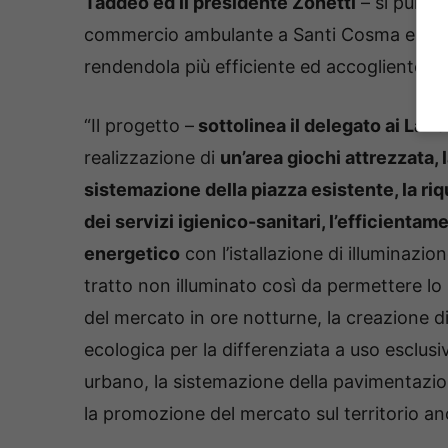
Taddeo ed il presidente Zonetti
– si punta
3
.
4
commercio ambulante a Santi Cosma e Damia
1
%
rendendola più efficiente ed accogliente”.
“Il progetto –
sottolinea il delegato ai Lavo
realizzazione di
un’area giochi
attrezzata, 
sistemazione della piazza esistente, la riq
dei servizi igienico-sanitari, l’efficientam
energetico
con l’istallazione di illuminazion
tratto non illuminato così da permettere l
del mercato in ore notturne, la creazione di
ecologica per la differenziata a uso esclusi
urbano, la sistemazione della pavimentazione
la promozione del mercato sul territorio an