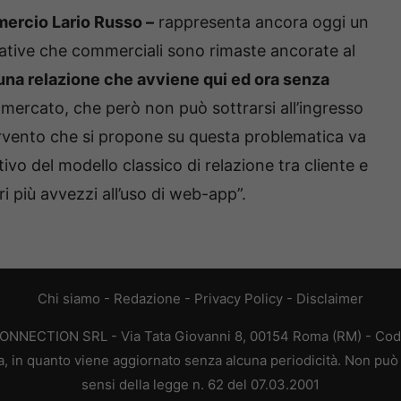
mercio Lario Russo –
rappresenta ancora oggi un
ative che commerciali sono rimaste ancorate al
n una relazione che avviene qui ed ora senza
 mercato, che però non può sottrarsi all’ingresso
ntervento che si propone su questa problematica va
vo del modello classico di relazione tra cliente e
ori più avvezzi all’uso di web-app”.
Chi siamo
-
Redazione
-
Privacy Policy
-
Disclaimer
CONNECTION SRL - Via Tata Giovanni 8, 00154 Roma (RM) - Codic
a, in quanto viene aggiornato senza alcuna periodicità. Non può 
sensi della legge n. 62 del 07.03.2001