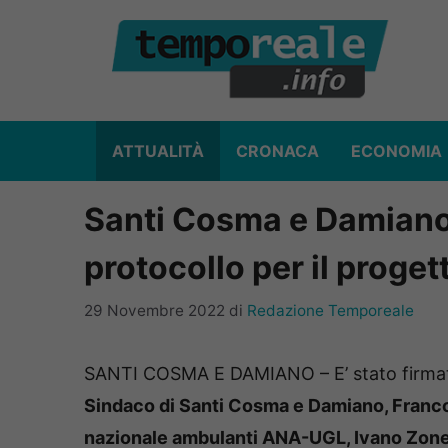
Vai
al
contenuto
ATTUALITÀ
CRONACA
ECONOMIA
Santi Cosma e Damiano
protocollo per il proget
29 Novembre 2022
di
Redazione Temporeale
SANTI COSMA E DAMIANO – E’ stato firmato n
Sindaco di Santi Cosma e Damiano, Franco 
nazionale ambulanti ANA-UGL, Ivano Zone