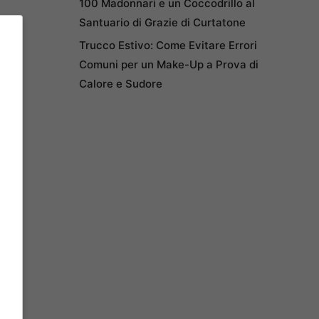
100 Madonnari e un Coccodrillo al
Santuario di Grazie di Curtatone
Trucco Estivo: Come Evitare Errori
Comuni per un Make-Up a Prova di
Calore e Sudore