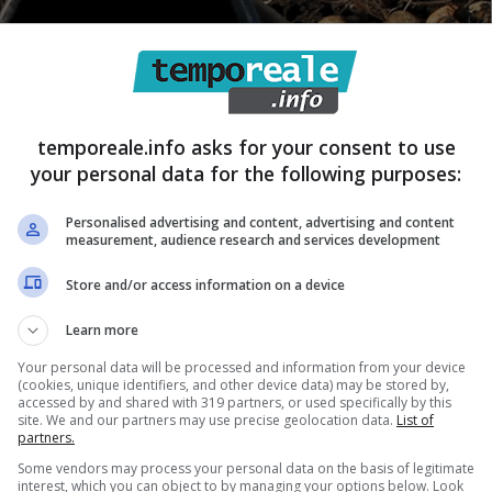
temporeale.info asks for your consent to use
your personal data for the following purposes:
Personalised advertising and content, advertising and content
measurement, audience research and services development
Store and/or access information on a device
Learn more
Your personal data will be processed and information from your device
(cookies, unique identifiers, and other device data) may be stored by,
accessed by and shared with 319 partners, or used specifically by this
site. We and our partners may use precise geolocation data.
List of
partners.
trazione Comunale e l’ANA-UGL
– dichiarano il sindaco
Some vendors may process your personal data on the basis of legitimate
interest, which you can object to by managing your options below. Look