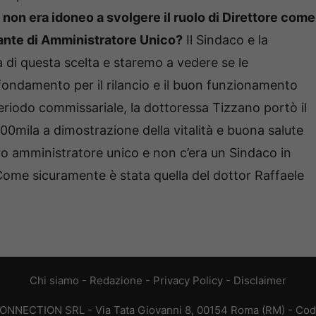
non era idoneo a svolgere il ruolo di Direttore come
tante di Amministratore Unico?
Il Sindaco e la
di questa scelta e staremo a vedere se le
ondamento per il rilancio e il buon funzionamento
periodo commissariale, la dottoressa Tizzano portò il
600mila a dimostrazione della vitalità e buona salute
tro amministratore unico e non c’era un Sindaco in
. Come sicuramente è stata quella del dottor Raffaele
Chi siamo
-
Redazione
-
Privacy Policy
-
Disclaimer
CONNECTION SRL - Via Tata Giovanni 8, 00154 Roma (RM) - Codic