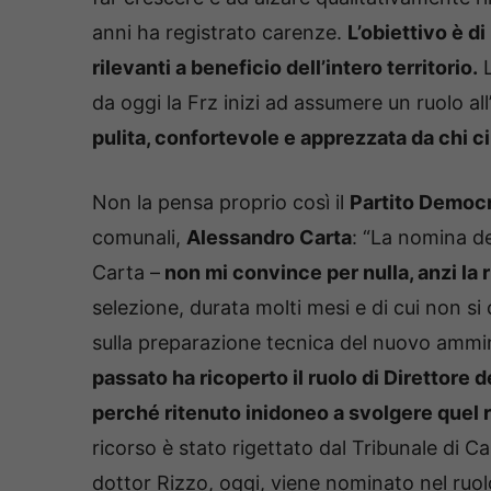
anni ha registrato carenze.
L’obiettivo è di
rilevanti a beneficio dell’intero territorio.
L
da oggi la Frz inizi ad assumere un ruolo all
pulita, confortevole e apprezzata da chi ci 
Non la pensa proprio così il
Partito Democ
comunali,
Alessandro Carta
: “La nomina d
Carta –
non mi convince per nulla, anzi la 
selezione, durata molti mesi e di cui non si c
sulla preparazione tecnica del nuovo ammi
passato ha ricoperto il ruolo di Direttore d
perché ritenuto inidoneo a svolgere quel r
ricorso è stato rigettato dal Tribunale di 
dottor Rizzo, oggi, viene nominato nel ruol