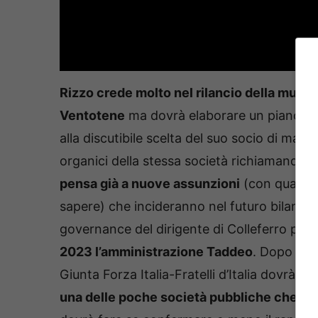
Rizzo crede molto nel rilancio della municip
Ventotene
ma dovrà elaborare un piano in
alla discutibile scelta del suo socio di ma
organici della stessa società richiamando m
pensa già a nuove assunzioni
(con quali on
sapere) che incideranno nel futuro bilancio d
governance del dirigente di Colleferro pes
2023 l’amministrazione Taddeo
. Dopo ess
Giunta Forza Italia-Fratelli d’Italia dovrà g
una delle poche società pubbliche che in pro