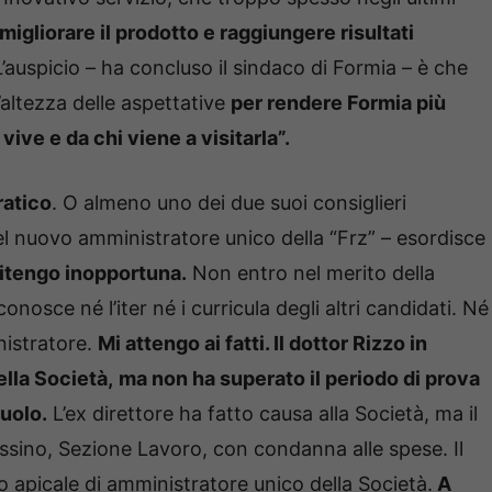
 migliorare il prodotto e raggiungere risultati
’auspicio – ha concluso il sindaco di Formia – è che
’altezza delle aspettative
per rendere Formia più
vive e da chi viene a visitarla”.
ratico
. O almeno uno dei due suoi consiglieri
el nuovo amministratore unico della “Frz” – esordisce
ritengo inopportuna.
Non entro nel merito della
onosce né l’iter né i curricula degli altri candidati. Né
nistratore.
Mi attengo ai fatti. Il dottor Rizzo in
ella Società,
ma non ha superato il periodo di prova
uolo.
L’ex direttore ha fatto causa alla Società, ma il
Cassino, Sezione Lavoro, con condanna alle spese. Il
o apicale di amministratore unico della Società.
A