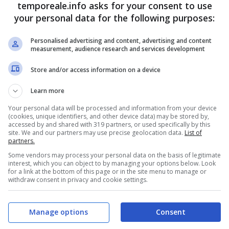
temporeale.info asks for your consent to use
your personal data for the following purposes:
Personalised advertising and content, advertising and content
measurement, audience research and services development
Store and/or access information on a device
ta” della Compagnia Proscenio Teatro di Fermo.
Il
Learn more
tematico, dedicato alla raccolta di materiali e
Your personal data will be processed and information from your device
(cookies, unique identifiers, and other device data) may be stored by,
le e fiabe più conosciute di ogni tempo, c’è la sala
accessed by and shared with 319 partners, or used specifically by this
site. We and our partners may use precise geolocation data.
List of
Stivali”, di “Raperonzolo”
e di tutte quelle storie che
partners.
azioni di ragazzi in tutto il mondo. La Sala dove si
Some vendors may process your personal data on the basis of legitimate
interest, which you can object to by managing your options below. Look
“La Bella Addormentata nel Bosco”. Due addetti del
for a link at the bottom of this page or in the site menu to manage or
withdraw consent in privacy and cookie settings.
lustrano con professionalità e cortesia i preziosi
, quella della Regina, le pietre del vecchio castello,
Manage options
Consent
 abiti e ovviamente il pezzo forte della collezione, il