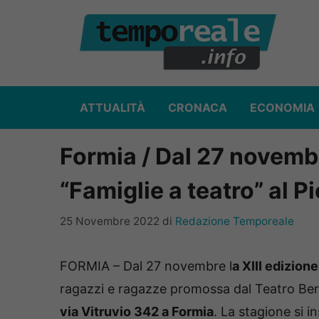
Vai
al
contenuto
ATTUALITÀ
CRONACA
ECONOMIA
Formia / Dal 27 novembre
“Famiglie a teatro” al P
25 Novembre 2022
di
Redazione Temporeale
FORMIA – Dal 27 novembre l
a XIII edizione
ragazzi e ragazze promossa dal Teatro Bert
via Vitruvio 342 a Formia
. La stagione si in