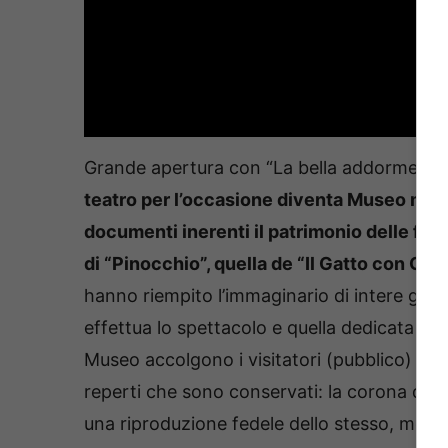
Grande apertura con “La bella addormenta
teatro per l’occasione diventa Museo mono
documenti inerenti il patrimonio delle favo
di “Pinocchio”, quella de “Il Gatto con Gli 
hanno riempito l’immaginario di intere gener
effettua lo spettacolo e quella dedicata a 
Museo accolgono i visitatori (pubblico) e il
reperti che sono conservati: la corona del Re
una riproduzione fedele dello stesso, monili,