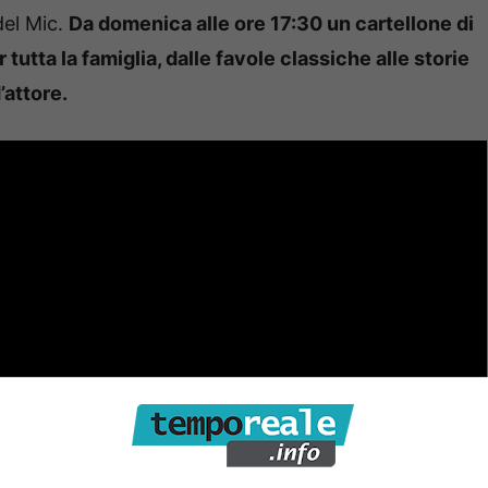
del Mic.
Da domenica alle ore 17:30 un cartellone di
tutta la famiglia, dalle favole classiche alle storie
’attore.