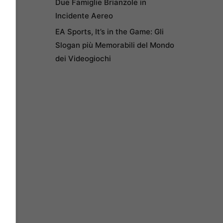
Due Famiglie Brianzole in
Incidente Aereo
EA Sports, It’s in the Game: Gli
Slogan più Memorabili del Mondo
dei Videogiochi