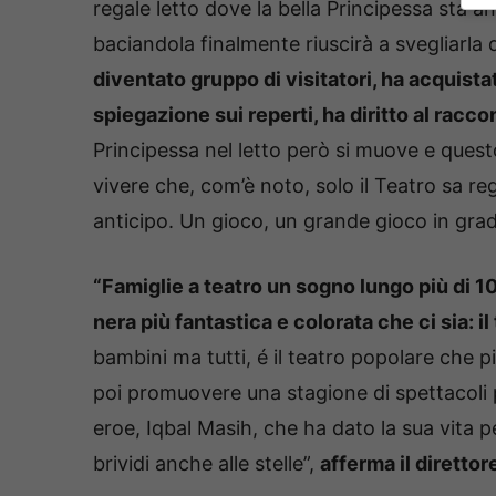
regale letto dove la bella Principessa sta 
baciandola finalmente riuscirà a svegliarla
diventato gruppo di visitatori, ha acquistato
spiegazione sui reperti, ha diritto al racc
Principessa nel letto però si muove e questo
vivere che, com’è noto, solo il Teatro sa r
anticipo. Un gioco, un grande gioco in grado
“Famiglie a teatro un sogno lungo più di 10
nera più fantastica e colorata che ci sia: il 
bambini ma tutti, é il teatro popolare che p
poi promuovere una stagione di spettacoli p
eroe, Iqbal Masih, che ha dato la sua vita per 
brividi anche alle stelle”,
afferma il diretto