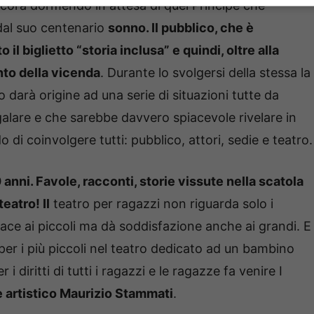
ancora dormendo in attesa di quel Principe che
 dal suo centenario
sonno. Il pubblico, che è
 il biglietto “storia inclusa” e quindi, oltre alla
onto della vicenda
. Durante lo svolgersi della stessa la
 darà origine ad una serie di situazioni tutte da
egalare e che sarebbe davvero spiacevole rivelare in
 di coinvolgere tutti: pubblico, attori, sedie e teatro.
 anni. Favole, racconti, storie vissute nella scatola
teatro! Il
teatro per ragazzi non riguarda solo i
iace ai piccoli ma dà soddisfazione anche ai grandi. E
er i più piccoli nel teatro dedicato ad un bambino
i diritti di tutti i ragazzi e le ragazze fa venire I
re artistico Maurizio Stammati
.