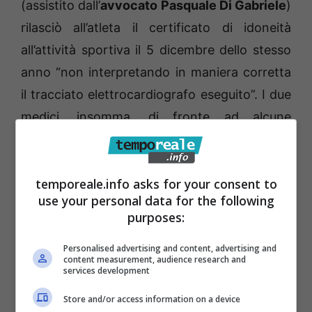
(assistito dall’
avvocato Pasquale Di Gabriele
)
rilasciò all’atleta il certificato di idoneità
all’attività sportiva il 5 dicembre dello stesso
anno “non interpretando in maniera corretta
il tracciato elettrocardiografo eseguito”. I due
medici, insomma, di fronte ad alcune
anomalie – come le presunte “marcate
alterazioni della ripolarizzazione vetricolare”
temporeale.info asks for your consent to
non avrebbero disposto ulteriori
use your personal data for the following
accertamenti, in particolare una risonanza
purposes:
magnetica cardiaca che – secondo la Procura
Personalised advertising and content, advertising and
–
“avrebbe permesso di rilevare una fibrosi
content measurement, audience research and
services development
cardiaca diffusa ed una malignità dell’aritmia
ventricolare
. Il Pm Mattei era arrivato a
Store and/or access information on a device