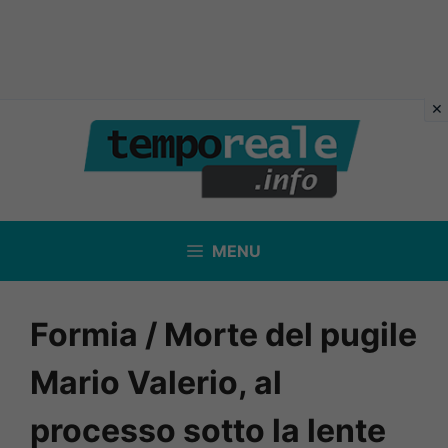
Vai
al
contenuto
MENU
Formia / Morte del pugile
Mario Valerio, al
processo sotto la lente