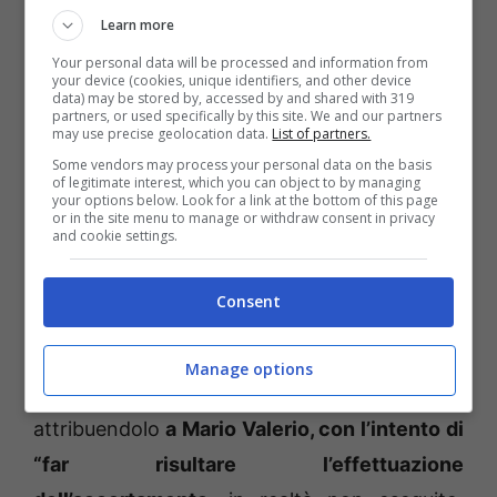
chiedere il processo per i due medici perché
Learn more
gli esami cui si sottopose il boxeur formiano
Your personal data will be processed and information from
erano vecchi di due anni (29 novembre 2017)
your device (cookies, unique identifiers, and other device
data) may be stored by, accessed by and shared with 319
rispetto all’idoneità sportiva (20 gennaio
partners, or used specifically by this site. We and our partners
may use precise geolocation data.
List of partners.
2019) ottenuta.
Some vendors may process your personal data on the basis
of legitimate interest, which you can object to by managing
your options below. Look for a link at the bottom of this page
Il
dottor Michele V. è accusato poi di aver
or in the site menu to manage or withdraw consent in privacy
and cookie settings.
predisposto un falso tracciato dell’esame
elettrocardiografico
in apparenza praticato
Consent
alla vittima, ma in realtà “eseguito su un altro
paziente, mai identificato”. Vi avrebbe
Manage options
apposto la data del 19 gennaio 2019 e,
attribuendolo
a Mario Valerio, con l’intento di
“far risultare l’effettuazione