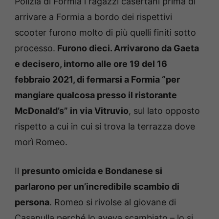
Polizia di Formia i ragazzi casertani prima di
arrivare a Formia a bordo dei rispettivi
scooter furono molto di più quelli finiti sotto
processo.
Furono dieci. Arrivarono da Gaeta
e decisero, intorno alle ore 19 del 16
febbraio 2021, di fermarsi a Formia “per
mangiare qualcosa presso il ristorante
McDonald’s” in via Vitruvio
, sul lato opposto
rispetto a cui in cui si trova la terrazza dove
morì Romeo.
Il
presunto omicida e Bondanese si
parlarono per un’incredibile scambio di
persona
. Romeo si rivolse al giovane di
Casapulla perché lo aveva scambiato – lo si