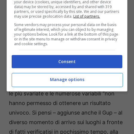
your device (cookies, unique identifiers, and other device
data) may be stored by, accessed by and shared with 319
chiedessero da lui”. Il Tribunale dei
partners, or used specifically by this site. We and our partners
may use precise geolocation data.
List of partners.
Mimnorenni arrivò ad una conclusione:
tra la
Some vendors may process your personal data on the basis
vittima ed il suo aggressore un contatto ci
of legitimate interest, which you can object to by managing
your options below. Look for a link at the bottom of this page
sarebbe stato dopo qualche parola di troppo
or in the site menu to manage or withdraw consent in privacy
and cookie settings.
ma “se così fosse – scrive il Gup Gaviano –
non sminuisce né giustifica l’indiscussa e
Consent
sconcertante drammaticità e gravità di
quanto successivamente accaduto”. Le
Manage options
testimonianze rese agli inquirenti sono state
le più svariate e le numerose variabili “non
hanno permesso di ottenere un risultato
univoco. Si pensi – aggiunse anche il Gup – al
diverso momento di arrivo sui luoghi a fronte
di fatti verificatisi in pochissimo tempo, alla