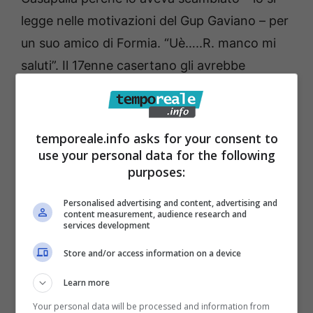
legge nelle motivazioni del Gup Gaviano – per
un suo amico di Formia. “Uè…..R. manco mi
saluti”. Il 17enne casertano gli avrebbe
risposto con frasi del tipo: “Ma che vuoi? Vuoi
vedere che ti spacco la faccia” – “Se sali
sopra, ti spacco la faccia”. La risposta
temporeale.info asks for your consent to
use your personal data for the following
dell’indagato per omicidio preteritenziale è
purposes:
stata riportata da molte persone presenti “in
termini leggermente diversi, fermo restando
Personalised advertising and content, advertising and
content measurement, audience research and
la circostanza che si trattava di espressioni
services development
aventi natura aggressiva e alterata”.
Store and/or access information on a device
Learn more
Romeo chiese al suo interlocutore cosa
Your personal data will be processed and information from
volesse e spiegò agli amici “cosa realmente