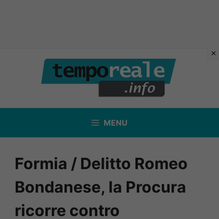
Vai
al
contenuto
MENU
Formia / Delitto Romeo
Bondanese, la Procura
ricorre contro