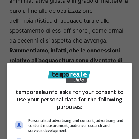
amministrativa giusta e in grado di mettere la
parola fine alla delocalizzazione
dell’impiantistica di acquacoltura e allo
spostamento di essi off shore , come ormai
da decenni ci si aspetta che avvenga.
Rammentiamo, infatti, che le concessioni
relative all’acquacoltura sono diventate di
competenza dei Comuni e che , pertanto,
diventa atto dovuto procedere in tale
direzione.
Ciò, considerando che la carta
temporeale.info asks for your consent to
use your personal data for the following
vocazionale sopracitata indica chiaramente
purposes:
quali siano le zone in cui è consentita la
collocazione degli impianti e quali le aree in
Personalised advertising and content, advertising and
content measurement, audience research and
cui, invece, è preclusa. Tra queste ultime,
services development