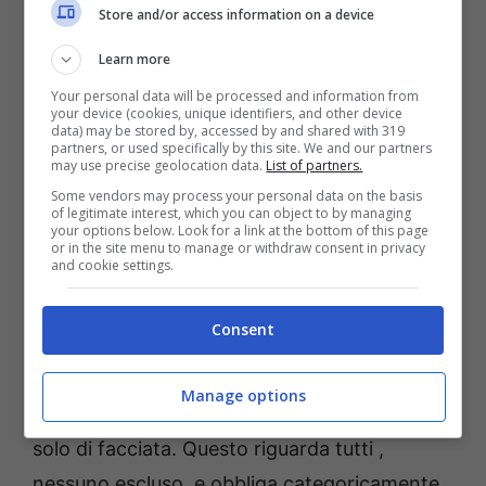
figura ovviamente quella rappresentata dal
Store and/or access information on a device
golfo di Gaeta, compresa tra Punta
Learn more
Stendardo e il promontorio del Monte
Your personal data will be processed and information from
d’Argento”.
your device (cookies, unique identifiers, and other device
data) may be stored by, accessed by and shared with 319
partners, or used specifically by this site. We and our partners
may use precise geolocation data.
List of partners.
“
Siamo sempre più preoccupati per la salute
Some vendors may process your personal data on the basis
del nostro mare e per le ricadute che il suo
of legitimate interest, which you can object to by managing
your options below. Look for a link at the bottom of this page
inquinamento produce sul piano
or in the site menu to manage or withdraw consent in privacy
and cookie settings.
dell’equilibrio dell’ecosistema marino.
Non
c’è la possibilità di una risoluzione definitiva
Consent
immediata, ma il disinquinamento del Golfo
richiede passi in avanti decisi e non si posso
Manage options
ulteriormente tollerare posizioni ambigue o
solo di facciata. Questo riguarda tutti ,
nessuno escluso, e obbliga categoricamente