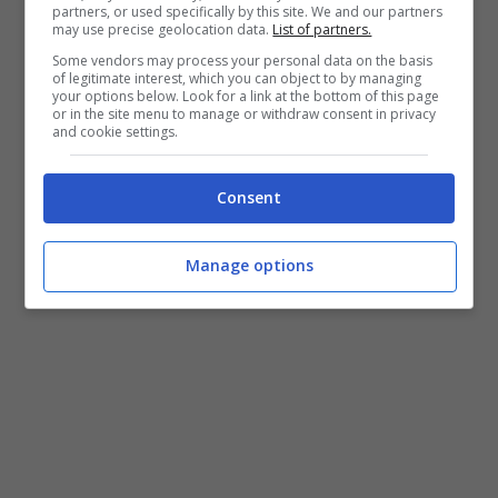
partners, or used specifically by this site. We and our partners
may use precise geolocation data.
List of partners.
Some vendors may process your personal data on the basis
of legitimate interest, which you can object to by managing
your options below. Look for a link at the bottom of this page
or in the site menu to manage or withdraw consent in privacy
and cookie settings.
Consent
Manage options