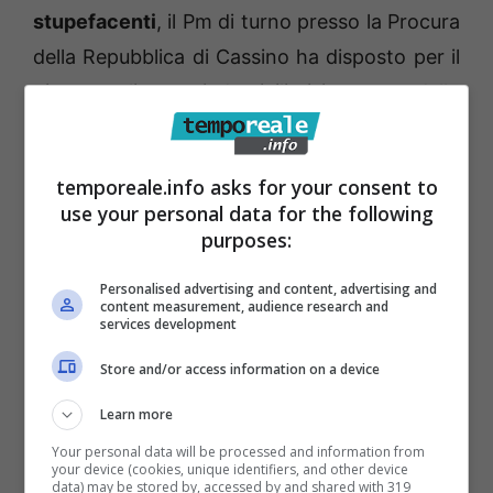
stupefacenti
, il Pm di turno presso la Procura
della Repubblica di Cassino ha disposto per il
giovane gli arresti domiciliari in attesa dello
svolgimento dell’interrogatorio di garanzia.
Nell’ambito della stessa operazione i
temporeale.info asks for your consent to
finanzieri formiani hanno segnalato alla
use your personal data for the following
Prefettura di Latina un altro giovanissimo di
purposes:
Formia trovato in possesso, all’atto del
Personalised advertising and content, advertising and
controllo di polizia, di modiche quantità di
content measurement, audience research and
services development
hashish, in violazione dell’articolo 75 del Dpr
Store and/or access information on a device
numero 309/90
.
Learn more
Your personal data will be processed and information from
your device (cookies, unique identifiers, and other device
data) may be stored by, accessed by and shared with 319