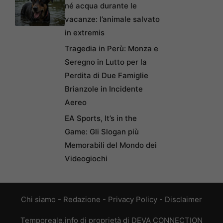
né acqua durante le
vacanze: l’animale salvato
in extremis
Tragedia in Perù: Monza e
Seregno in Lutto per la
Perdita di Due Famiglie
Brianzole in Incidente
Aereo
EA Sports, It’s in the
Game: Gli Slogan più
Memorabili del Mondo dei
Videogiochi
Chi siamo
-
Redazione
-
Privacy Policy
-
Disclaimer
Temporeale.info di proprietà di DEVA CONNECTION