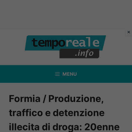
Vai
al
contenuto
MENU
Formia / Produzione,
traffico e detenzione
illecita di droga: 20enne